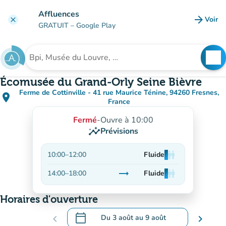
Aller au contenu principal
Affluences
arrow_forward
Voir
clear
(nouve
GRATUIT
– Google Play
search
See
Rechercher un établissement
Écomusée du Grand-Orly Seine Bièvre
Ferme de Cottinville - 41 rue Maurice Ténine, 94260 Fresnes,
place
(ouvrir dans Google Maps)
(nouvel onglet)
France
Fermé
-
Ouvre à 10:00
insights
Prévisions
10:00
–
12:00
Fluide
man
man
man
trending_flat
14:00
–
18:00
Fluide
man
man
man
Stable
Horaires d'ouverture
calendar_today
chevron_left
Du
3 août
au
9 août
chevron_right
.
Ouvrir le calendrier pour changer de dat