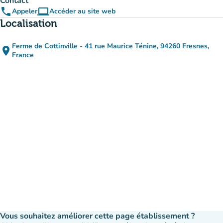
Contact
phone
computer
Appeler
Accéder au site web
(nouvel onglet)
Localisation
Ferme de Cottinville - 41 rue Maurice Ténine, 94260 Fresnes,
place
(ouvrir dans Google Maps)
(nouvel onglet)
France
Vous souhaitez améliorer cette page établissement ?