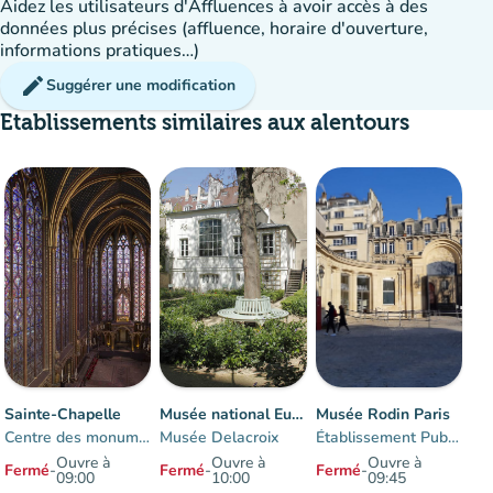
Aidez les utilisateurs d'Affluences à avoir accès à des
données plus précises (affluence, horaire d'ouverture,
informations pratiques…)
edit
Suggérer une modification
Etablissements similaires aux alentours
Sainte-Chapelle
Musée national Eugène-Delacroix
Musée Rodin Paris
Centre des monuments nationaux
Musée Delacroix
Établissement Public du musée Rodin
Ouvre à
Ouvre à
Ouvre à
Fermé
-
Fermé
-
Fermé
-
09:00
10:00
09:45