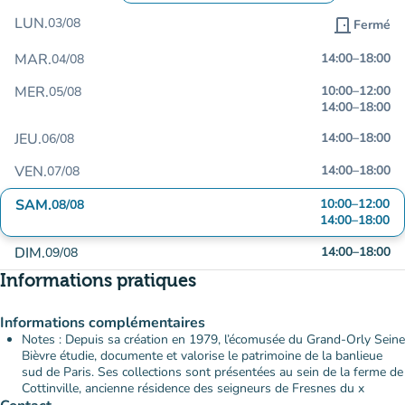
LUN.
03/08
door_front
Fermé
MAR.
14:00
–
18:00
04/08
MER.
10:00
–
12:00
05/08
14:00
–
18:00
JEU.
14:00
–
18:00
06/08
VEN.
14:00
–
18:00
07/08
SAM.
10:00
–
12:00
08/08
14:00
–
18:00
DIM.
14:00
–
18:00
09/08
Informations pratiques
Informations complémentaires
Notes : Depuis sa création en 1979, l’écomusée du Grand-Orly Seine
Bièvre étudie, documente et valorise le patrimoine de la banlieue
sud de Paris. Ses collections sont présentées au sein de la ferme de
Cottinville, ancienne résidence des seigneurs de Fresnes du x