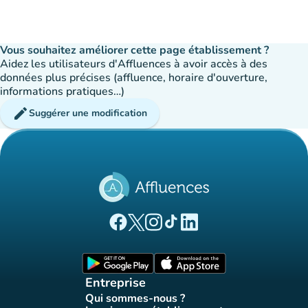
Vous souhaitez améliorer cette page établissement ?
Aidez les utilisateurs d'Affluences à avoir accès à des
données plus précises (affluence, horaire d'ouverture,
informations pratiques…)
edit
Suggérer une modification
(nouvel onglet)
(nouvel onglet)
(nouvel onglet)
(nouvel onglet)
(nouvel onglet)
Page Facebook Affluences
Page Twitter Affluences
Page Instagram Affluences
Page Tiktok Affluences
Page LinkedIn Affluences
(nouvel onglet)
(nouvel onglet)
Entreprise
Qui sommes-nous ?
(nouvel onglet)