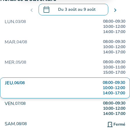
calendar_today
chevron_left
Du
3 août
au
9 août
chevron_right
.
Ouvrir le calendrier pour changer de dat
LUN.
08:00
–
09:30
03/08
10:00
–
12:00
14:00
–
17:00
MAR.
08:00
–
09:30
04/08
10:00
–
12:00
14:00
–
17:00
MER.
08:00
–
09:30
05/08
10:00
–
11:00
15:00
–
17:00
JEU.
08:00
–
09:30
06/08
10:00
–
12:00
14:00
–
17:00
VEN.
08:00
–
09:30
07/08
10:00
–
12:00
14:00
–
17:00
SAM.
08/08
door_front
Fermé