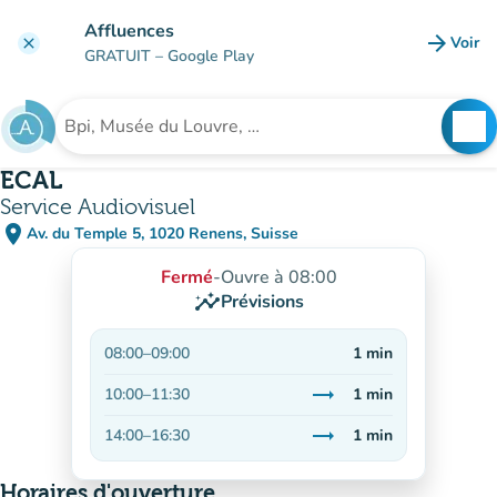
Aller au contenu principal
Affluences
arrow_forward
Voir
clear
(nouve
GRATUIT
– Google Play
search
See
Rechercher un établissement
ECAL
Service Audiovisuel
place
Av. du Temple 5, 1020 Renens, Suisse
(ouvrir dans Google Maps)
(nouvel onglet)
Fermé
-
Ouvre à 08:00
insights
Prévisions
08:00
–
09:00
1
min
trending_flat
10:00
–
11:30
1
min
Stable
trending_flat
14:00
–
16:30
1
min
Stable
Horaires d'ouverture