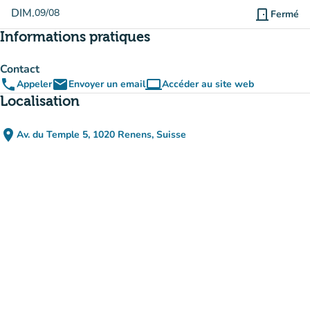
DIM.
09/08
door_front
Fermé
Informations pratiques
Contact
phone
email
computer
Appeler
Envoyer un email
Accéder au site web
(nouvel onglet)
Localisation
place
Av. du Temple 5, 1020 Renens, Suisse
(ouvrir dans Google Maps)
(nouvel onglet)