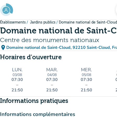
Aller au contenu principal
Établissements
Jardins publics
Domaine national de Saint-Clou
Domaine national de Saint-
Centre des monuments nationaux
place
Domaine national de Saint-Cloud, 92210 Saint-Cloud, Fr
(ouvrir dans Google Maps)
(nouvel onglet)
Horaires d'ouverture
LUN.
MAR.
MER.
03/08
04/08
05/08
07:30
07:30
07:30
–
–
–
21:50
21:50
21:50
Informations pratiques
Informations complémentaires