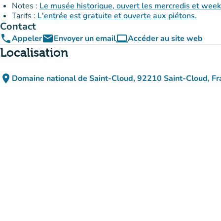
Notes :
Le musée historique, ouvert les mercredis et week
Tarifs :
L'entrée est gratuite et ouverte aux piétons.
Contact
phone
email
computer
Appeler
Envoyer un email
Accéder au site web
(nouvel onglet)
Localisation
place
Domaine national de Saint-Cloud, 92210 Saint-Cloud, Fr
(ouvrir dans Google Maps)
(nouvel onglet)