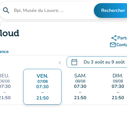
search
Rechercher
Rechercher un établissement
d
Cloud
share
Part
mail_outline
Cont
ance
calendar_today
Du
3 août
au
9 août
chevron_left
.
Ouvrir le calendrier pour 
JEU.
SAM.
DIM.
VEN.
06/08
08/08
09/08
07/08
07:30
07:30
07:30
07:30
–
–
–
–
21:50
21:50
21:50
21:50