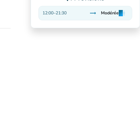
trending_flat
12:00
–
21:30
Modérée
man
man
man
Stable