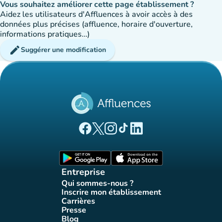
Vous souhaitez améliorer cette page établissement ?
Aidez les utilisateurs d'Affluences à avoir accès à des
données plus précises (affluence, horaire d'ouverture,
informations pratiques…)
edit
Suggérer une modification
(nouvel onglet)
(nouvel onglet)
(nouvel onglet)
(nouvel onglet)
(nouvel onglet)
Page Facebook Affluences
Page Twitter Affluences
Page Instagram Affluences
Page Tiktok Affluences
Page LinkedIn Affluences
(nouvel onglet)
(nouvel onglet)
Entreprise
Qui sommes-nous ?
(nouvel onglet)
Inscrire mon établissement
(nouvel onglet)
Carrières
(nouvel onglet)
Presse
(nouvel onglet)
Blog