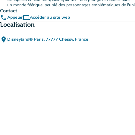
un monde féérique, peuplé des personnages emblématiques de l'uni
Contact
phone
computer
Appeler
Accéder au site web
(nouvel onglet)
Localisation
place
Disneyland® Paris, 77777 Chessy, France
(ouvrir dans Google Maps)
(nouvel onglet)