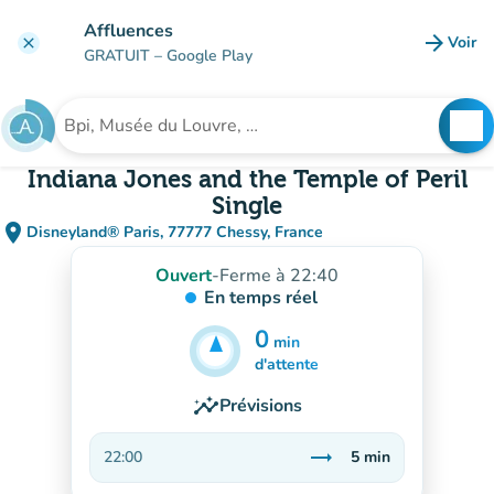
Aller au contenu principal
Affluences
arrow_forward
Voir
clear
(nouve
GRATUIT
– Google Play
search
See
Rechercher un établissement
Indiana Jones and the Temple of Peril
Single
place
Disneyland® Paris, 77777 Chessy, France
(ouvrir dans Google Maps)
(nouvel onglet)
Ouvert
-
Ferme à 22:40
En temps réel
0
min
5
min
d'attente
insights
Prévisions
trending_flat
22:00
5
min
Stable