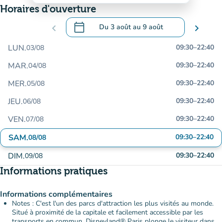
Horaires d'ouverture
calendar_today
chevron_left
Du
3 août
au
9 août
chevron_right
.
Ouvrir le calendrier pour changer de dat
LUN.
09:30
–
22:40
03/08
MAR.
09:30
–
22:40
04/08
MER.
09:30
–
22:40
05/08
JEU.
09:30
–
22:40
06/08
VEN.
09:30
–
22:40
07/08
SAM.
09:30
–
22:40
08/08
DIM.
09:30
–
22:40
09/08
Informations pratiques
Informations complémentaires
Notes : C'est l'un des parcs d'attraction les plus visités au monde.
Situé à proximité de la capitale et facilement accessible par les
transports en commun, Disneyland® Paris plonge le visiteur dans