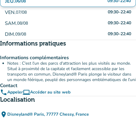
JEU.
09:30
–
22:40
06/08
VEN.
09:30
–
22:40
07/08
SAM.
09:30
–
22:40
08/08
DIM.
09:30
–
22:40
09/08
Informations pratiques
Informations complémentaires
Notes : C'est l'un des parcs d'attraction les plus visités au monde.
Situé à proximité de la capitale et facilement accessible par les
transports en commun, Disneyland® Paris plonge le visiteur dans
un monde féérique, peuplé des personnages emblématiques de l'uni
Contact
phone
computer
Appeler
Accéder au site web
(nouvel onglet)
Localisation
place
Disneyland® Paris, 77777 Chessy, France
(ouvrir dans Google Maps)
(nouvel onglet)