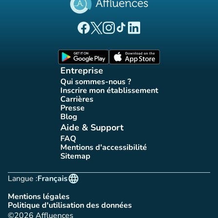
(nouvel onglet)
(nouvel onglet)
(nouvel onglet)
(nouvel onglet)
(nouvel onglet)
Page Facebook Affluences
Page Twitter Affluences
Page Instagram Affluences
Page Tiktok Affluences
Page LinkedIn Affluences
(nouvel onglet)
(nouvel onglet)
Entreprise
Qui sommes-nous ?
(nouvel onglet)
Inscrire mon établissement
(nouvel onglet)
Carrières
(nouvel onglet)
Presse
(nouvel onglet)
Blog
(nouvel onglet)
Aide & Support
FAQ
(nouvel onglet)
Mentions d'accessibilité
(nouvel onglet)
Sitemap
(nouvel onglet)
language
Langue :
Français
Mentions légales
(nouvel onglet)
Politique d'utilisation des données
(nouvel onglet)
©2026 Affluences