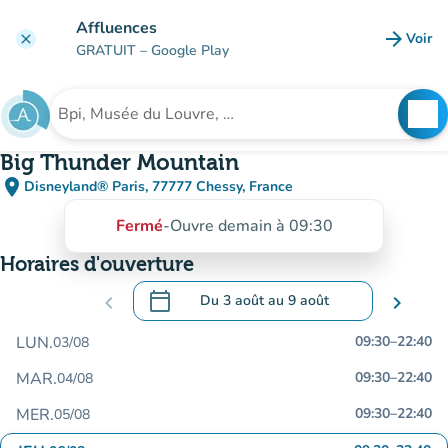
Aller au contenu principal
Affluences
arrow_forward
Voir
clear
(nouve
GRATUIT
– Google Play
search
See
Rechercher un établissement
Big Thunder Mountain
place
Disneyland® Paris, 77777 Chessy, France
(ouvrir dans Google Maps)
(nouvel onglet)
Fermé
-
Ouvre demain à 09:30
Horaires d'ouverture
calendar_today
chevron_left
Du
3 août
au
9 août
chevron_right
.
Ouvrir le calendrier pour changer de dat
LUN.
09:30
–
22:40
03/08
MAR.
09:30
–
22:40
04/08
MER.
09:30
–
22:40
05/08