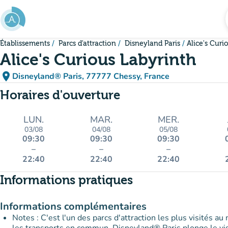
Aller au contenu principal
Établissements
Parcs d'attraction
Disneyland Paris
Alice's Curi
Alice's Curious Labyrinth
place
Disneyland® Paris, 77777 Chessy, France
(ouvrir dans Google Maps)
(nouvel onglet)
Horaires d'ouverture
LUN.
MAR.
MER.
03/08
04/08
05/08
09:30
09:30
09:30
–
–
–
22:40
22:40
22:40
Informations pratiques
Informations complémentaires
Notes : C'est l'un des parcs d'attraction les plus visités au