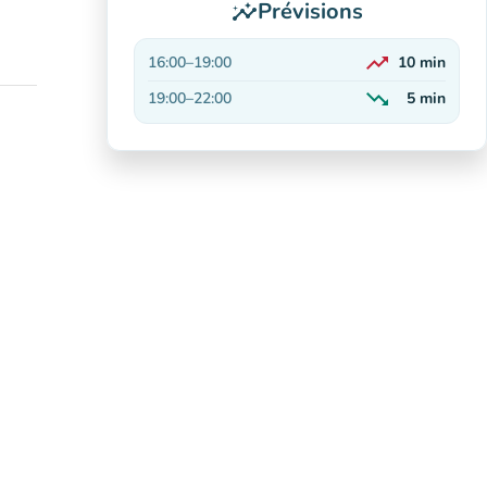
Prévisions
insights
trending_up
16:00
–
19:00
10
min
En hausse
trending_down
19:00
–
22:00
5
min
En baisse