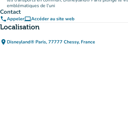
les transports en commun, Disneyland® Paris plonge le vi
emblématiques de l'uni
Contact
phone
computer
Appeler
Accéder au site web
(nouvel onglet)
Localisation
place
Disneyland® Paris, 77777 Chessy, France
(ouvrir dans Google Maps)
(nouvel onglet)