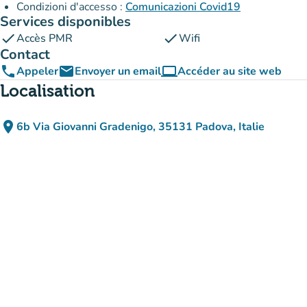
Condizioni d'accesso :
Comunicazioni Covid19
Services disponibles
check
check
Accès PMR
Wifi
Contact
phone
email
computer
Appeler
Envoyer un email
Accéder au site web
(nouvel onglet)
Localisation
place
6b Via Giovanni Gradenigo, 35131 Padova, Italie
(ouvrir dans Google Maps)
(nouvel onglet)