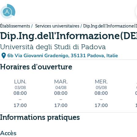
Aller au contenu principal
Établissements
Services universitaires
Dip.Ing.dell'Informazione(
Dip.Ing.dell'Informazione(DE
Università degli Studi di Padova
place
6b Via Giovanni Gradenigo, 35131 Padova, Italie
(ouvrir dans Google Maps)
(nouvel onglet)
Horaires d'ouverture
LUN.
MAR.
MER.
03/08
04/08
05/08
08:00
08:00
08:00
–
–
–
17:00
17:00
17:00
Informations pratiques
Accès