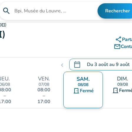
search
Rechercher
Rechercher un établissement
DEI)
I)
share
Part
mail_outline
Cont
calendar_today
Du
3 août
au
9 août
chevron_left
.
Ouvrir le calendrier pour 
JEU.
VEN.
DIM.
SAM.
06/08
07/08
09/08
08/08
08:00
08:00
door_front
door_front
Ferm
Fermé
–
–
17:00
17:00