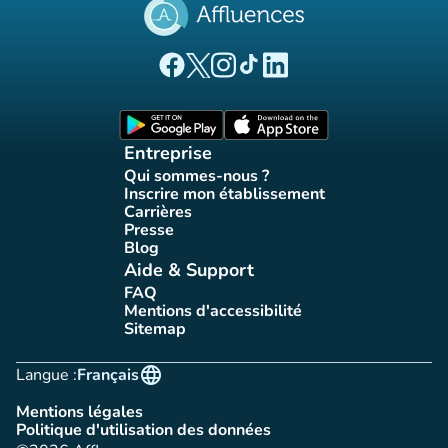
(nouvel onglet)
(nouvel onglet)
(nouvel onglet)
(nouvel onglet)
(nouvel onglet)
Page Facebook Affluences
Page Twitter Affluences
Page Instagram Affluences
Page Tiktok Affluences
Page LinkedIn Affluences
(nouvel onglet)
(nouvel onglet)
Entreprise
Qui sommes-nous ?
(nouvel onglet)
Inscrire mon établissement
(nouvel onglet)
Carrières
(nouvel onglet)
Presse
(nouvel onglet)
Blog
(nouvel onglet)
Aide & Support
FAQ
(nouvel onglet)
Mentions d'accessibilité
(nouvel onglet)
Sitemap
(nouvel onglet)
language
Langue :
Français
Mentions légales
(nouvel onglet)
Politique d'utilisation des données
(nouvel onglet)