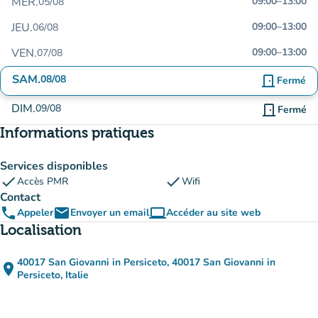
MER.
09:00
–
13:00
05/08
JEU.
09:00
–
13:00
06/08
VEN.
09:00
–
13:00
07/08
SAM.
08/08
door_front
Fermé
DIM.
09/08
door_front
Fermé
Informations pratiques
Services disponibles
check
check
Accès PMR
Wifi
Contact
phone
email
computer
Appeler
Envoyer un email
Accéder au site web
(nouvel onglet)
Localisation
40017 San Giovanni in Persiceto, 40017 San Giovanni in
place
(ouvrir dans Google Maps)
(nouvel onglet)
Persiceto, Italie