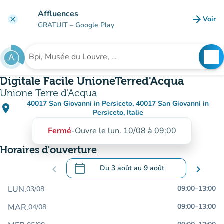
Aller au contenu principal
Affluences
arrow_forward
Voir
clear
(nouve
GRATUIT
– Google Play
search
See
Rechercher un établissement
Digitale Facile UnioneTerred'Acqua
Unione Terre d'Acqua
40017 San Giovanni in Persiceto, 40017 San Giovanni in
place
(ouvrir dans Google Maps)
(nouvel onglet)
Persiceto, Italie
Fermé
-
Ouvre le lun. 10/08 à 09:00
Horaires d'ouverture
calendar_today
chevron_left
Du
3 août
au
9 août
chevron_right
.
Ouvrir le calendrier pour changer de dat
LUN.
09:00
–
13:00
03/08
MAR.
09:00
–
13:00
04/08