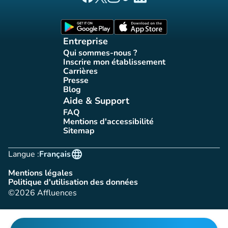
Page Facebook Affluences
Page Twitter Affluences
Page Instagram Affluences
Page Tiktok Affluences
Page LinkedIn Affluences
(nouvel onglet)
(nouvel onglet)
Entreprise
Qui sommes-nous ?
(nouvel onglet)
Inscrire mon établissement
(nouvel onglet)
Carrières
(nouvel onglet)
Presse
(nouvel onglet)
Blog
(nouvel onglet)
Aide & Support
FAQ
(nouvel onglet)
Mentions d'accessibilité
(nouvel onglet)
Sitemap
(nouvel onglet)
language
Langue :
Français
Mentions légales
(nouvel onglet)
Politique d'utilisation des données
(nouvel onglet)
©2026 Affluences