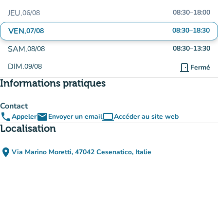
JEU.
08:30
–
18:00
06/08
VEN.
08:30
–
18:30
07/08
SAM.
08:30
–
13:30
08/08
DIM.
09/08
door_front
Fermé
Informations pratiques
Contact
phone
email
computer
Appeler
Envoyer un email
Accéder au site web
(nouvel onglet)
Localisation
place
Via Marino Moretti, 47042 Cesenatico, Italie
(ouvrir dans Google Maps)
(nouvel onglet)