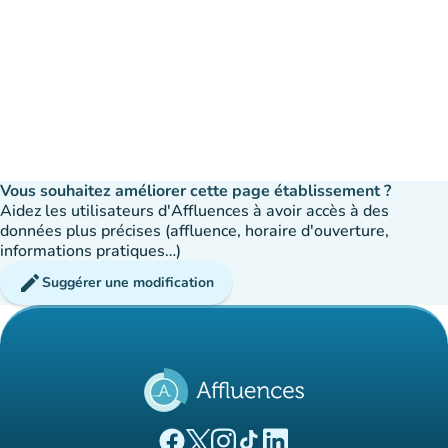
Vous souhaitez améliorer cette page établissement ?
Aidez les utilisateurs d'Affluences à avoir accès à des
données plus précises (affluence, horaire d'ouverture,
informations pratiques…)
edit
Suggérer une modification
(nouvel onglet)
(nouvel onglet)
(nouvel onglet)
(nouvel onglet)
(nouvel onglet)