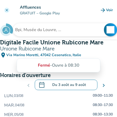
Aller au contenu principal
Affluences
arrow_forward
Voir
clear
(nouve
GRATUIT
– Google Play
search
See
Rechercher un établissement
Digitale Facile Unione Rubicone Mare
Unione Rubicone Mare
place
Via Marino Moretti, 47042 Cesenatico, Italie
(ouvrir dans Google Maps)
(nouvel onglet)
Fermé
-
Ouvre à 08:30
Horaires d'ouverture
calendar_today
chevron_left
Du
3 août
au
9 août
chevron_right
.
Ouvrir le calendrier pour changer de dat
LUN.
09:00
–
11:30
03/08
MAR.
08:30
–
17:30
04/08
MER.
08:30
–
13:30
05/08