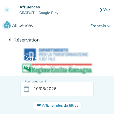
Aller au contenu principal
Affluences
arrow_forward
Voir
clear
(nouve
GRATUIT
– Google Play
keyboard_arrow_down
Français
arrow_left
Réservation
Retour à :
Corso di formazione
Digitale Facile Appennino Reggiano
Pour quel jour ?
calendar_today
filter_list
Afficher plus de filtres