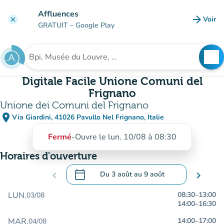
Aller au contenu principal
Affluences
arrow_forward
Voir
clear
(nouve
GRATUIT
– Google Play
search
See
Rechercher un établissement
Digitale Facile Unione Comuni del
Frignano
Unione dei Comuni del Frignano
place
Via Giardini, 41026 Pavullo Nel Frignano, Italie
(ouvrir dans Google Maps)
(nouvel onglet)
Fermé
-
Ouvre le lun. 10/08 à 08:30
Horaires d'ouverture
calendar_today
chevron_left
Du
3 août
au
9 août
chevron_right
.
Ouvrir le calendrier pour changer de dat
LUN.
08:30
–
13:00
03/08
14:00
–
16:30
MAR.
14:00
–
17:00
04/08