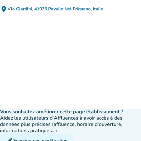
place
Via Giardini, 41026 Pavullo Nel Frignano, Italie
(ouvrir dans Google Maps)
(nouvel onglet)
Vous souhaitez améliorer cette page établissement ?
Aidez les utilisateurs d'Affluences à avoir accès à des
données plus précises (affluence, horaire d'ouverture,
informations pratiques…)
edit
Suggérer une modification