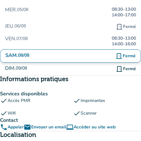
MER.
08:30
–
13:00
05/08
14:00
–
17:00
JEU.
06/08
door_front
Fermé
VEN.
08:30
–
13:00
07/08
14:00
–
16:00
SAM.
08/08
door_front
Fermé
DIM.
09/08
door_front
Fermé
Informations pratiques
Services disponibles
check
check
Accès PMR
Imprimantes
check
check
Wifi
Scanner
Contact
phone
email
computer
Appeler
Envoyer un email
Accéder au site web
(nouvel onglet)
Localisation