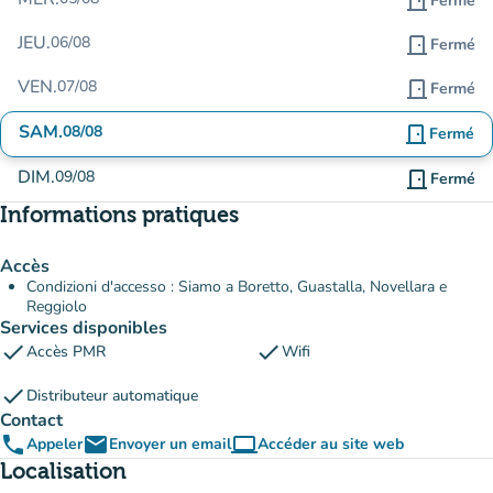
door_front
Fermé
JEU.
06/08
door_front
Fermé
VEN.
07/08
door_front
Fermé
SAM.
08/08
door_front
Fermé
DIM.
09/08
door_front
Fermé
Informations pratiques
Accès
Condizioni d'accesso : Siamo a Boretto, Guastalla, Novellara e
Reggiolo
Services disponibles
check
check
Accès PMR
Wifi
check
Distributeur automatique
Contact
phone
email
computer
Appeler
Envoyer un email
Accéder au site web
(nouvel onglet)
Localisation