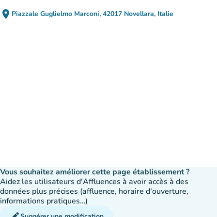
place
Piazzale Guglielmo Marconi, 42017 Novellara, Italie
(ouvrir dans Google Maps)
(nouvel onglet)
Vous souhaitez améliorer cette page établissement ?
Aidez les utilisateurs d'Affluences à avoir accès à des
données plus précises (affluence, horaire d'ouverture,
informations pratiques…)
edit
Suggérer une modification