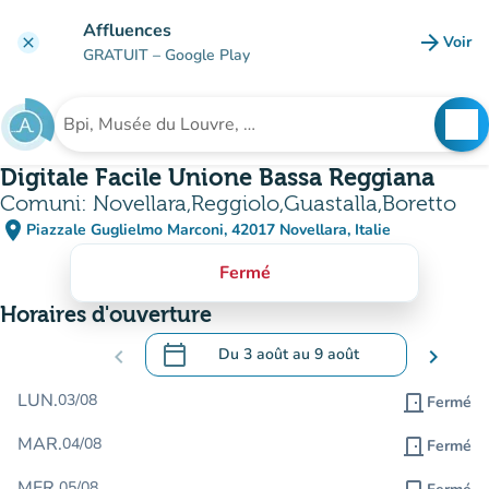
Aller au contenu principal
Affluences
arrow_forward
Voir
clear
(nouve
GRATUIT
– Google Play
search
See
Rechercher un établissement
Digitale Facile Unione Bassa Reggiana
Comuni: Novellara,Reggiolo,Guastalla,Boretto
place
Piazzale Guglielmo Marconi, 42017 Novellara, Italie
(ouvrir dans Google Maps)
(nouvel onglet)
Fermé
Horaires d'ouverture
calendar_today
chevron_left
Du
3 août
au
9 août
chevron_right
.
Ouvrir le calendrier pour changer de dat
LUN.
03/08
door_front
Fermé
MAR.
04/08
door_front
Fermé
MER.
05/08