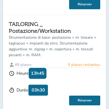
Réserver
TAILORING _
Postazione/Workstation
Strumentazione di base: postazione + m. lineare +
tagliacuci + impianti da stiro. Strumentazione
aggiuntiva: m. zigzag + m. copertura + m. tessuti
pesanti + m. RAM.
person
49
places
5 places restantes
13h45
Heure
schedule
03h30
Durée
timer
Réserver