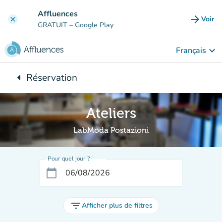
Aller au contenu principal
Affluences
arrow_forward
Voir
clear
(nouve
GRATUIT
– Google Play
keyboard_arrow_down
Français
arrow_left
Réservation
Retour à :
Ateliers
LabModa Postazioni
Pour quel jour ?
calendar_today
filter_list
Afficher plus de filtres