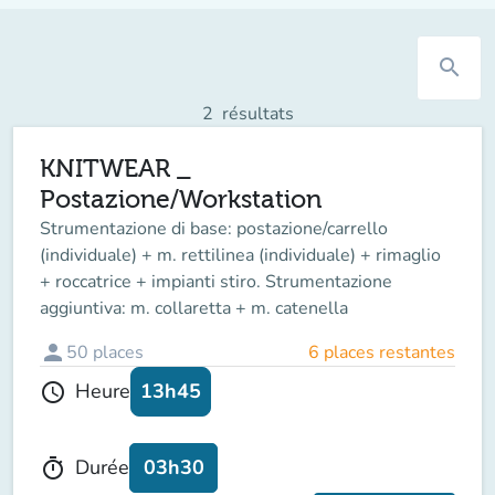
search
2
résultats
KNITWEAR _
Postazione/Workstation
Strumentazione di base: postazione/carrello
(individuale) + m. rettilinea (individuale) + rimaglio
+ roccatrice + impianti stiro. Strumentazione
aggiuntiva: m. collaretta + m. catenella
person
50
places
6 places restantes
13h45
Heure
schedule
03h30
Durée
timer