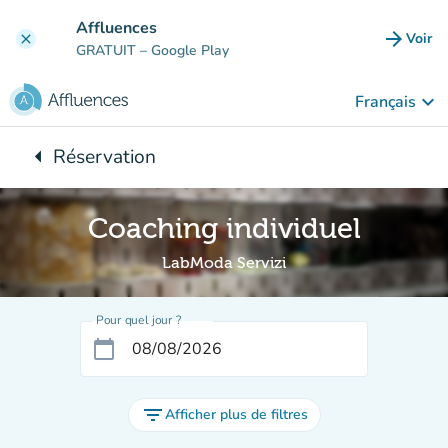
Aller au contenu principal
Affluences
arrow_forward
Voir
clear
(nouve
GRATUIT
– Google Play
keyboard_arrow_down
Français
arrow_left
Réservation
Retour à :
Coaching individuel
LabModa Servizi
Pour quel jour ?
calendar_today
filter_list
Afficher plus de filtres