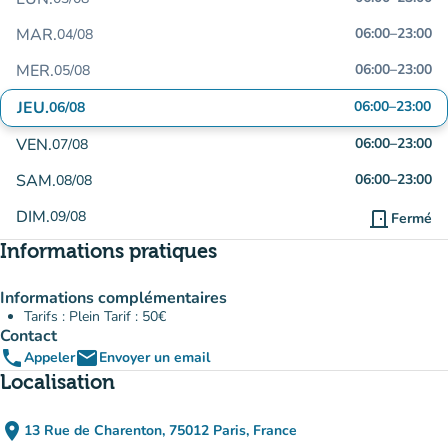
MAR.
06:00
–
23:00
04/08
MER.
06:00
–
23:00
05/08
JEU.
06:00
–
23:00
06/08
VEN.
06:00
–
23:00
07/08
SAM.
06:00
–
23:00
08/08
DIM.
09/08
door_front
Fermé
Informations pratiques
Informations complémentaires
Tarifs : Plein Tarif : 50€
Contact
phone
email
Appeler
Envoyer un email
Localisation
place
13 Rue de Charenton, 75012 Paris, France
(ouvrir dans Google Maps)
(nouvel onglet)