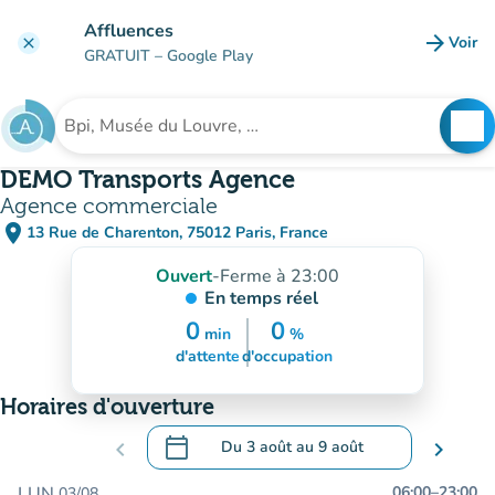
Aller au contenu principal
Affluences
arrow_forward
Voir
clear
(nouve
GRATUIT
– Google Play
search
See
Rechercher un établissement
DEMO Transports Agence
Agence commerciale
place
13 Rue de Charenton, 75012 Paris, France
(ouvrir dans Google Maps)
(nouvel onglet)
Ouvert
-
Ferme à 23:00
En temps réel
0
0
min
%
20
min
25%
d'attente
d'occupation
Horaires d'ouverture
calendar_today
chevron_left
Du
3 août
au
9 août
chevron_right
.
Ouvrir le calendrier pour changer de dat
LUN.
06:00
–
23:00
03/08