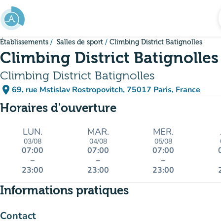
Aller au contenu principal
Établissements
Salles de sport
Climbing District Batignolles
Climbing District Batignolles
Climbing District Batignolles
place
69, rue Mstislav Rostropovitch, 75017 Paris, France
(ouvrir dans Google Maps)
(nouvel onglet)
Horaires d'ouverture
LUN.
MAR.
MER.
03/08
04/08
05/08
07:00
07:00
07:00
–
–
–
23:00
23:00
23:00
Informations pratiques
Contact