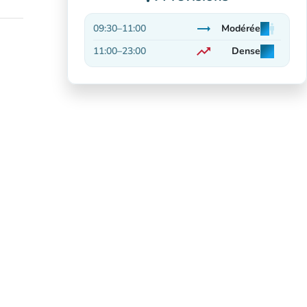
trending_flat
09:30
–
11:00
Modérée
man
man
man
Stable
trending_up
11:00
–
23:00
Dense
man
man
man
En hausse