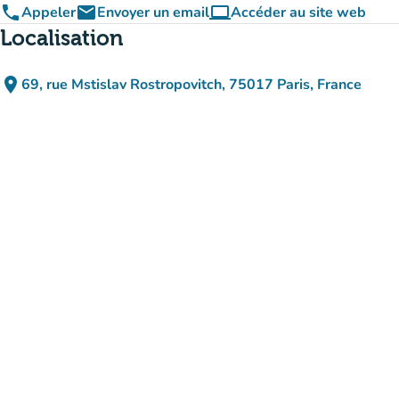
phone
email
computer
Appeler
Envoyer un email
Accéder au site web
(nouvel onglet)
Localisation
place
69, rue Mstislav Rostropovitch, 75017 Paris, France
(ouvrir dans Google Maps)
(nouvel onglet)