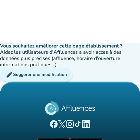
Vous souhaitez améliorer cette page établissement ?
Aidez les utilisateurs d'Affluences à avoir accès à des
données plus précises (affluence, horaire d'ouverture,
informations pratiques…)
edit
Suggérer une modification
(nouvel onglet)
(nouvel onglet)
(nouvel onglet)
(nouvel onglet)
(nouvel onglet)
Page Facebook Affluences
Page Twitter Affluences
Page Instagram Affluences
Page Tiktok Affluences
Page LinkedIn Affluences