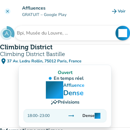
Aller au contenu principal
Affluences
arrow_forward
Voir
clear
(nouve
GRATUIT
– Google Play
search
See
Rechercher un établissement
Climbing District
Climbing District Bastille
place
37 Av. Ledru Rollin, 75012 Paris, France
(ouvrir dans Google Maps)
(nouvel onglet)
Ouvert
En temps réel
man
man
man
Affluence
Dense
insights
Prévisions
trending_flat
18:00
–
23:00
Dense
man
man
man
Stable