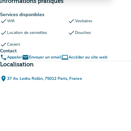
Informations pratiques
Services disponibles
check
check
Wifi
Vestiaires
check
check
Location de serviettes
Douches
check
Casiers
Contact
phone
email
computer
Appeler
Envoyer un email
Accéder au site web
(nouvel onglet)
Localisation
place
37 Av. Ledru Rollin, 75012 Paris, France
(ouvrir dans Google Maps)
(nouvel onglet)