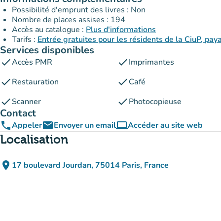
Possibilité d'emprunt des livres : Non
Nombre de places assises : 194
Accès au catalogue :
Plus d'informations
Tarifs :
Entrée gratuites pour les résidents de la CiuP, paya
Services disponibles
check
check
Accès PMR
Imprimantes
check
check
Restauration
Café
check
check
Scanner
Photocopieuse
Contact
phone
email
computer
Appeler
Envoyer un email
Accéder au site web
(nouvel onglet)
Localisation
place
17 boulevard Jourdan, 75014 Paris, France
(ouvrir dans Google Maps)
(nouvel onglet)