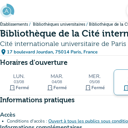
Aller au contenu principal
Établissements
Bibliothèques universitaires
Bibliothèque de la C
Bibliothèque de la Cité inter
Cité internationale universitaire de Paris
place
17 boulevard Jourdan, 75014 Paris, France
(ouvrir dans Google Maps)
(nouvel onglet)
Horaires d'ouverture
LUN.
MAR.
MER.
03/08
04/08
05/08
door_front
door_front
door_front
Fermé
Fermé
Fermé
door_fr
Informations pratiques
Accès
Conditions d'accès :
Ouvert à tous les publics sous conditi
Informations complémentaires