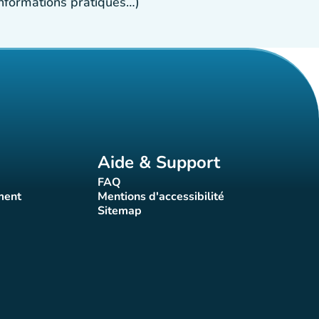
 informations pratiques…)
Aide & Support
FAQ
t)
(nouvel onglet)
ment
Mentions d'accessibilité
nglet)
(nouvel onglet)
Sitemap
(nouvel onglet)