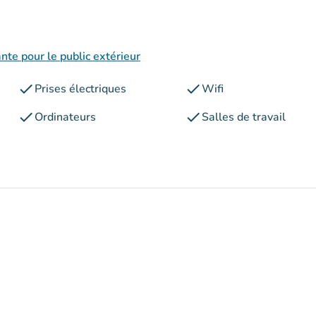
nte pour le public extérieur
check
check
Prises électriques
Wifi
check
check
Ordinateurs
Salles de travail