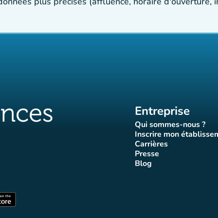
 données plus précises (affluence, horaire d'ouverture,
Entreprise
Qui sommes-nous ?
(nouvel ongle
Inscrire mon établisse
(nouvel o
Carrières
(nouvel onglet)
Presse
let)
onglet)
vel onglet)
nouvel onglet)
(nouvel onglet)
Blog
luences
ffluences
ram Affluences
ktok Affluences
 LinkedIn Affluences
(nouvel onglet)
nglet)
(nouvel onglet)