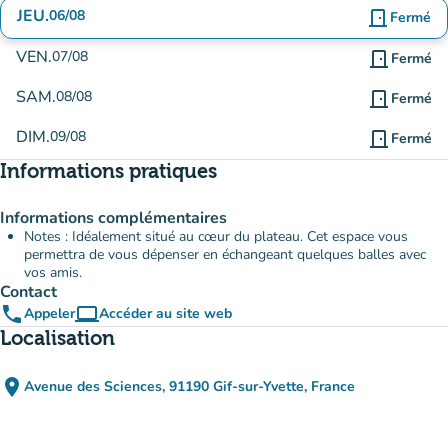
JEU.
06/08
door_front
Fermé
VEN.
07/08
door_front
Fermé
SAM.
08/08
door_front
Fermé
DIM.
09/08
door_front
Fermé
Informations pratiques
Informations complémentaires
Notes : Idéalement situé au cœur du plateau. Cet espace vous
permettra de vous dépenser en échangeant quelques balles avec
vos amis.
Contact
phone
computer
Appeler
Accéder au site web
(nouvel onglet)
Localisation
place
Avenue des Sciences, 91190 Gif-sur-Yvette, France
(ouvrir dans Google Maps)
(nouvel onglet)