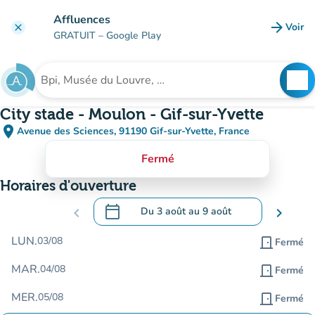
Aller au contenu principal
Affluences
arrow_forward
Voir
clear
(nouve
GRATUIT
– Google Play
search
See
Rechercher un établissement
City stade - Moulon - Gif-sur-Yvette
place
Avenue des Sciences, 91190 Gif-sur-Yvette, France
(ouvrir dans Google Maps)
(nouvel onglet)
Fermé
Horaires d'ouverture
calendar_today
chevron_left
Du
3 août
au
9 août
chevron_right
.
Ouvrir le calendrier pour changer de dat
LUN.
03/08
door_front
Fermé
MAR.
04/08
door_front
Fermé
MER.
05/08
door_front
Fermé