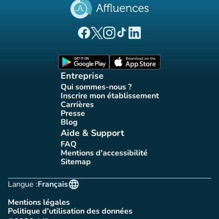
(nouvel onglet)
(nouvel onglet)
(nouvel onglet)
(nouvel onglet)
(nouvel onglet)
Page Facebook Affluences
Page Twitter Affluences
Page Instagram Affluences
Page Tiktok Affluences
Page LinkedIn Affluences
(nouvel onglet)
(nouvel onglet)
Entreprise
Qui sommes-nous ?
(nouvel onglet)
Inscrire mon établissement
(nouvel onglet)
Carrières
(nouvel onglet)
Presse
(nouvel onglet)
Blog
(nouvel onglet)
Aide & Support
FAQ
(nouvel onglet)
Mentions d'accessibilité
(nouvel onglet)
Sitemap
(nouvel onglet)
language
Langue :
Français
Mentions légales
(nouvel onglet)
Politique d'utilisation des données
(nouvel onglet)