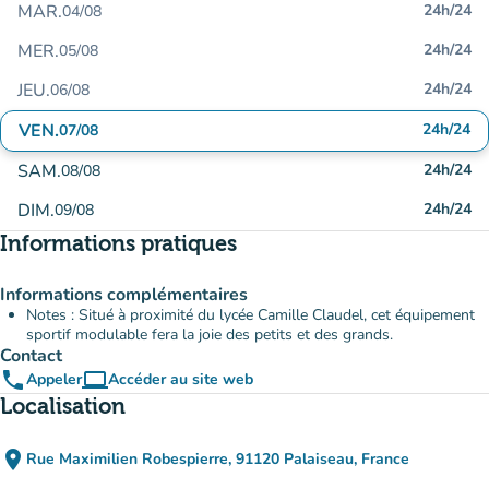
MAR.
24h/24
04/08
MER.
24h/24
05/08
JEU.
24h/24
06/08
VEN.
24h/24
07/08
SAM.
24h/24
08/08
DIM.
24h/24
09/08
Informations pratiques
Informations complémentaires
Notes : Situé à proximité du lycée Camille Claudel, cet équipement
sportif modulable fera la joie des petits et des grands.
Contact
phone
computer
Appeler
Accéder au site web
(nouvel onglet)
Localisation
place
Rue Maximilien Robespierre, 91120 Palaiseau, France
(ouvrir dans Google Maps)
(nouvel onglet)