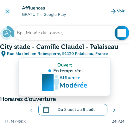
Aller au contenu principal
Affluences
arrow_forward
Voir
clear
(nouve
GRATUIT
– Google Play
search
See
Rechercher un établissement
City stade - Camille Claudel - Palaiseau
place
Rue Maximilien Robespierre, 91120 Palaiseau, France
(ouvrir dans Google Maps)
(nouvel onglet)
Ouvert
En temps réel
man
man
man
Affluence
Modérée
Horaires d'ouverture
calendar_today
chevron_left
Du
3 août
au
9 août
chevron_right
.
Ouvrir le calendrier pour changer de dat
LUN.
24h/24
03/08