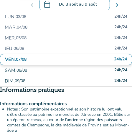
calendar_today
chevron_left
Du
3 août
au
9 août
chevron_right
.
Ouvrir le calendrier pour changer de dat
LUN.
24h/24
03/08
MAR.
24h/24
04/08
MER.
24h/24
05/08
JEU.
24h/24
06/08
VEN.
24h/24
07/08
SAM.
24h/24
08/08
DIM.
24h/24
09/08
Informations pratiques
Informations complémentaires
Notes : Son patrimoine exceptionnel et son histoire lui ont valu
d’être classée au patrimoine mondial de l’Unesco en 2001. Bâtie sur
un éperon rocheux, au cœur de l’ancienne région des puissants
comtes de Champagne, la cité médiévale de Provins est au Moyen-
âge u