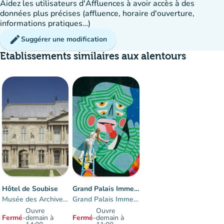
Aidez les utilisateurs d'Affluences à avoir accès à des
données plus précises (affluence, horaire d'ouverture,
informations pratiques…)
edit
Suggérer une modification
Etablissements similaires aux alentours
disponible
Hôtel de Soubise
Grand Palais Immersif
Musée des Archives nationales
Grand Palais Immersif
Ouvre
Ouvre
Fermé
-
demain à
Fermé
-
demain à