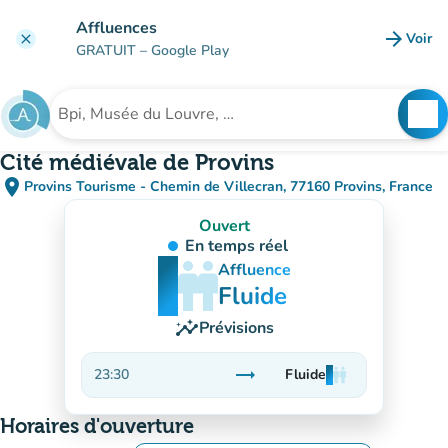
Aller au contenu principal
Affluences
arrow_forward
Voir
clear
(nouve
GRATUIT
– Google Play
search
See
Rechercher un établissement
Cité médiévale de Provins
place
Provins Tourisme - Chemin de Villecran, 77160 Provins, France
(ouvrir dans Google Maps)
(nouvel onglet)
Ouvert
En temps réel
man
man
man
Affluence
Fluide
insights
Prévisions
trending_flat
23:30
Fluide
man
man
man
Stable
Horaires d'ouverture