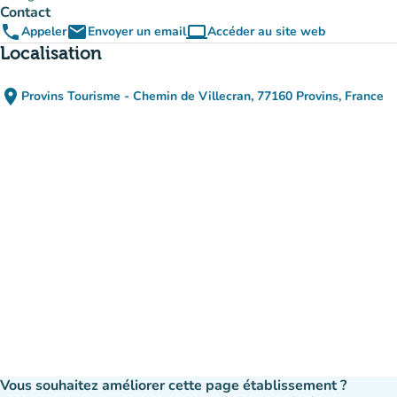
Contact
phone
email
computer
Appeler
Envoyer un email
Accéder au site web
(nouvel onglet)
Localisation
place
Provins Tourisme - Chemin de Villecran, 77160 Provins, France
(ouvrir dans Google Maps)
(nouvel onglet)
Vous souhaitez améliorer cette page établissement ?