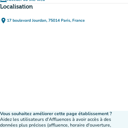
(nouvel onglet)
Localisation
place
17 boulevard Jourdan, 75014 Paris, France
(ouvrir dans Google Maps)
(nouvel onglet)
Vous souhaitez améliorer cette page établissement ?
Aidez les utilisateurs d'Affluences à avoir accès à des
données plus précises (affluence, horaire d'ouverture,