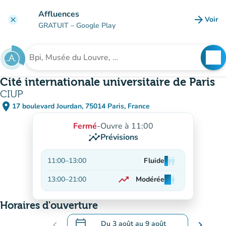
Aller au contenu principal
Affluences
arrow_forward
Voir
clear
(nouve
GRATUIT
– Google Play
search
See
Rechercher un établissement
Cité internationale universitaire de Paris
CIUP
place
17 boulevard Jourdan, 75014 Paris, France
(ouvrir dans Google Maps)
(nouvel onglet)
Fermé
-
Ouvre à 11:00
insights
Prévisions
11:00
–
13:00
Fluide
man
man
man
trending_up
13:00
–
21:00
Modérée
man
man
man
En hausse
Horaires d'ouverture
calendar_today
chevron_left
Du
3 août
au
9 août
chevron_right