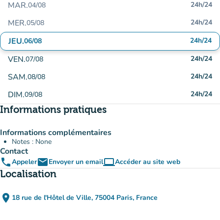
MAR.
24h/24
04/08
MER.
24h/24
05/08
JEU.
24h/24
06/08
VEN.
24h/24
07/08
SAM.
24h/24
08/08
DIM.
24h/24
09/08
Informations pratiques
Informations complémentaires
Notes : None
Contact
phone
email
computer
Appeler
Envoyer un email
Accéder au site web
(nouvel onglet)
Localisation
place
18 rue de l'Hôtel de Ville, 75004 Paris, France
(ouvrir dans Google Maps)
(nouvel onglet)