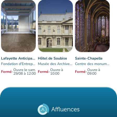
Lafayette Anticipations
Hôtel de Soubise
Sainte-Chapelle
Fondation d'Entreprise des Galeries Lafayette
Musée des Archives nationales
Centre des monuments nationaux
Ouvre le sam.
Ouvre à
Ouvre à
Fermé
-
Fermé
-
Fermé
-
29/08 à 12:00
10:00
09:00
Éléments 1 à 3 sur 3