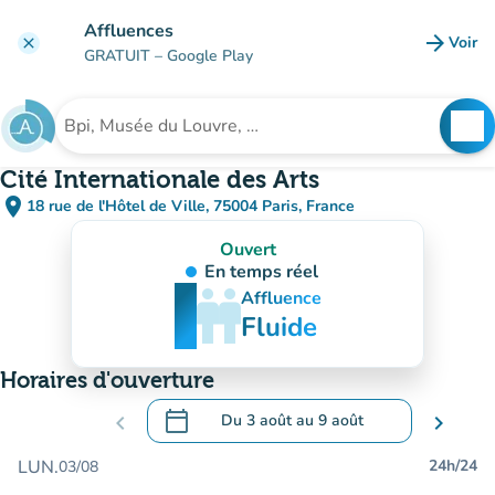
Aller au contenu principal
Affluences
arrow_forward
Voir
clear
(nouve
GRATUIT
– Google Play
search
See
Rechercher un établissement
Cité Internationale des Arts
place
18 rue de l'Hôtel de Ville, 75004 Paris, France
(ouvrir dans Google Maps)
(nouvel onglet)
Ouvert
En temps réel
man
man
man
Affluence
Fluide
Horaires d'ouverture
calendar_today
chevron_left
Du
3 août
au
9 août
chevron_right
.
Ouvrir le calendrier pour changer de dat
LUN.
24h/24
03/08