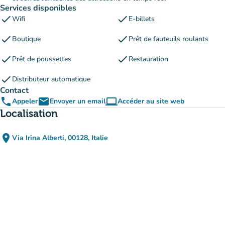
Services disponibles
check
check
Wifi
E-billets
check
check
Boutique
Prêt de fauteuils roulants
check
check
Prêt de poussettes
Restauration
check
Distributeur automatique
Contact
phone
email
computer
Appeler
Envoyer un email
Accéder au site web
(nouvel onglet)
Localisation
place
Via Irina Alberti, 00128, Italie
(ouvrir dans Google Maps)
(nouvel onglet)