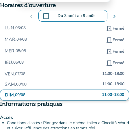
Horaires d'ouverture
calendar_today
chevron_left
Du
3 août
au
9 août
chevron_right
.
Ouvrir le calendrier pour changer de dat
LUN.
03/08
door_front
Fermé
MAR.
04/08
door_front
Fermé
MER.
05/08
door_front
Fermé
JEU.
06/08
door_front
Fermé
VEN.
11:00
–
18:00
07/08
SAM.
11:00
–
18:00
08/08
DIM.
11:00
–
18:00
09/08
Informations pratiques
Accès
Conditions d'accès : Plongez dans le cinéma italien à Cinecittà World
et suivez l’affluence des attractions en temps réel