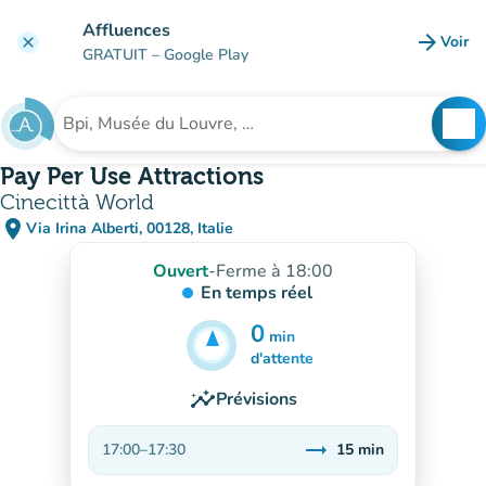
Aller au contenu principal
Affluences
arrow_forward
Voir
clear
(nouve
GRATUIT
– Google Play
search
See
Rechercher un établissement
Pay Per Use Attractions
Cinecittà World
place
Via Irina Alberti, 00128, Italie
(ouvrir dans Google Maps)
(nouvel onglet)
Ouvert
-
Ferme à 18:00
En temps réel
0
min
15
min
d'attente
insights
Prévisions
trending_flat
17:00
–
17:30
15
min
Stable