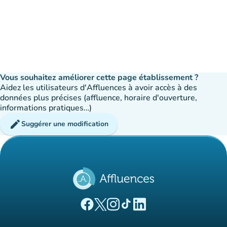
Vous souhaitez améliorer cette page établissement ?
Aidez les utilisateurs d'Affluences à avoir accès à des
données plus précises (affluence, horaire d'ouverture,
informations pratiques…)
edit
Suggérer une modification
(nouvel onglet)
(nouvel onglet)
(nouvel onglet)
(nouvel onglet)
(nouvel onglet)
Page Facebook Affluences
Page Twitter Affluences
Page Instagram Affluences
Page Tiktok Affluences
Page LinkedIn Affluences