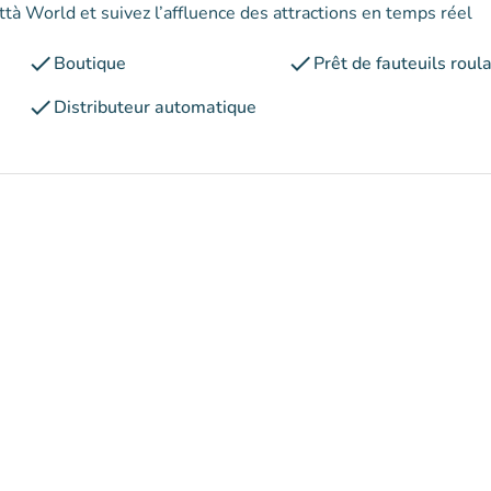
ttà World et suivez l’affluence des attractions en temps réel
check
check
Boutique
Prêt de fauteuils roul
check
Distributeur automatique