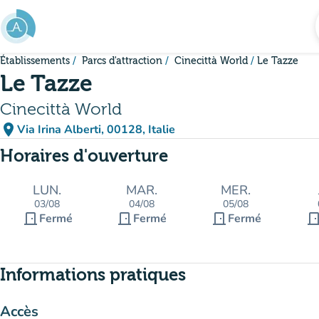
Aller au contenu principal
Établissements
Parcs d'attraction
Cinecittà World
Le Tazze
Le Tazze
Cinecittà World
place
Via Irina Alberti, 00128, Italie
(ouvrir dans Google Maps)
(nouvel onglet)
Horaires d'ouverture
LUN.
MAR.
MER.
03/08
04/08
05/08
door_front
door_front
door_front
door_fro
Fermé
Fermé
Fermé
Informations pratiques
Accès