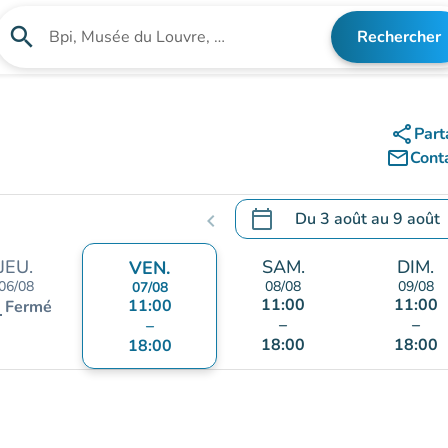
search
Rechercher
Rechercher un établissement
share
Part
mail_outline
Cont
calendar_today
Du
3 août
au
9 août
chevron_left
.
Ouvrir le calendrier pour 
JEU.
SAM.
DIM.
VEN.
06/08
08/08
09/08
07/08
11:00
11:00
nt
11:00
Fermé
–
–
–
18:00
18:00
18:00