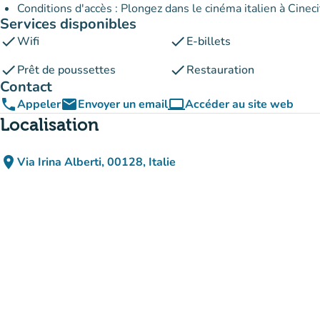
Conditions d'accès : Plongez dans le cinéma italien à Cineci
Services disponibles
check
check
Wifi
E-billets
check
check
Prêt de poussettes
Restauration
Contact
phone
email
computer
Appeler
Envoyer un email
Accéder au site web
(nouvel onglet)
Localisation
place
Via Irina Alberti, 00128, Italie
(ouvrir dans Google Maps)
(nouvel onglet)