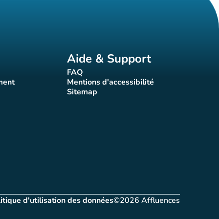
Aide & Support
FAQ
t)
(nouvel onglet)
ment
Mentions d'accessibilité
nglet)
(nouvel onglet)
Sitemap
(nouvel onglet)
itique d'utilisation des données
©2026 Affluences
let)
(nouvel onglet)