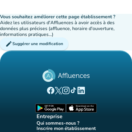
Vous souhaitez améliorer cette page établissement ?
Aidez les utilisateurs d'Affluences à avoir accès à des
données plus précises (affluence, horaire d'ouverture,
informations pratiques…)
edit
Suggérer une modification
(nouvel onglet)
(nouvel onglet)
(nouvel onglet)
(nouvel onglet)
(nouvel onglet)
Page Facebook Affluences
Page Twitter Affluences
Page Instagram Affluences
Page Tiktok Affluences
Page LinkedIn Affluences
(nouvel onglet)
(nouvel onglet)
Entreprise
Qui sommes-nous ?
(nouvel onglet)
Inscrire mon établissement
(nouvel onglet)