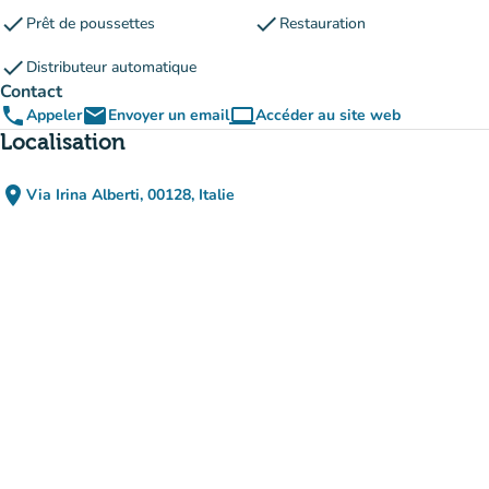
check
check
Prêt de poussettes
Restauration
check
Distributeur automatique
Contact
phone
email
computer
Appeler
Envoyer un email
Accéder au site web
(nouvel onglet)
Localisation
place
Via Irina Alberti, 00128, Italie
(ouvrir dans Google Maps)
(nouvel onglet)