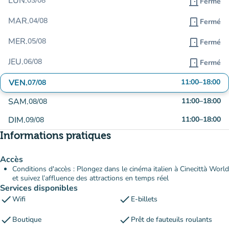
LUN.
03/08
door_front
Fermé
MAR.
04/08
door_front
Fermé
MER.
05/08
door_front
Fermé
JEU.
06/08
door_front
Fermé
VEN.
11:00
–
18:00
07/08
SAM.
11:00
–
18:00
08/08
DIM.
11:00
–
18:00
09/08
Informations pratiques
Accès
Conditions d'accès : Plongez dans le cinéma italien à Cinecittà World
et suivez l’affluence des attractions en temps réel
Services disponibles
check
check
Wifi
E-billets
check
check
Boutique
Prêt de fauteuils roulants