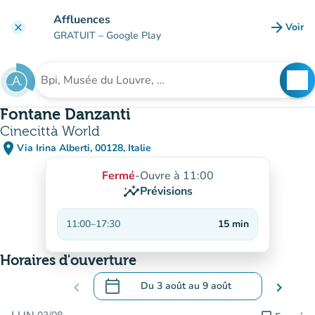
Aller au contenu principal
Affluences
arrow_forward
Voir
clear
(nouve
GRATUIT
– Google Play
search
See
Rechercher un établissement
Fontane Danzanti
Cinecittà World
place
Via Irina Alberti, 00128, Italie
(ouvrir dans Google Maps)
(nouvel onglet)
Fermé
-
Ouvre à 11:00
insights
Prévisions
11:00
–
17:30
15
min
Horaires d'ouverture
calendar_today
chevron_left
Du
3 août
au
9 août
chevron_right
.
Ouvrir le calendrier pour changer de dat