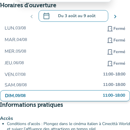
Horaires d'ouverture
calendar_today
chevron_left
Du
3 août
au
9 août
chevron_right
.
Ouvrir le calendrier pour changer de dat
LUN.
03/08
door_front
Fermé
MAR.
04/08
door_front
Fermé
MER.
05/08
door_front
Fermé
JEU.
06/08
door_front
Fermé
VEN.
11:00
–
18:00
07/08
SAM.
11:00
–
18:00
08/08
DIM.
11:00
–
18:00
09/08
Informations pratiques
Accès
Conditions d'accès : Plongez dans le cinéma italien à Cinecittà World
et suivez l’affluence des attractions en temps réel