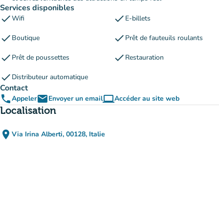
Services disponibles
check
check
Wifi
E-billets
check
check
Boutique
Prêt de fauteuils roulants
check
check
Prêt de poussettes
Restauration
check
Distributeur automatique
Contact
phone
email
computer
Appeler
Envoyer un email
Accéder au site web
(nouvel onglet)
Localisation
place
Via Irina Alberti, 00128, Italie
(ouvrir dans Google Maps)
(nouvel onglet)