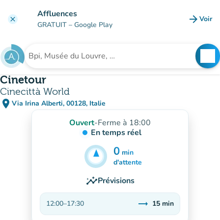
Aller au contenu principal
Affluences
arrow_forward
Voir
clear
(nouve
GRATUIT
– Google Play
search
See
Rechercher un établissement
Cinetour
Cinecittà World
place
Via Irina Alberti, 00128, Italie
(ouvrir dans Google Maps)
(nouvel onglet)
Ouvert
-
Ferme à 18:00
En temps réel
0
min
15
min
d'attente
insights
Prévisions
trending_flat
12:00
–
17:30
15
min
Stable