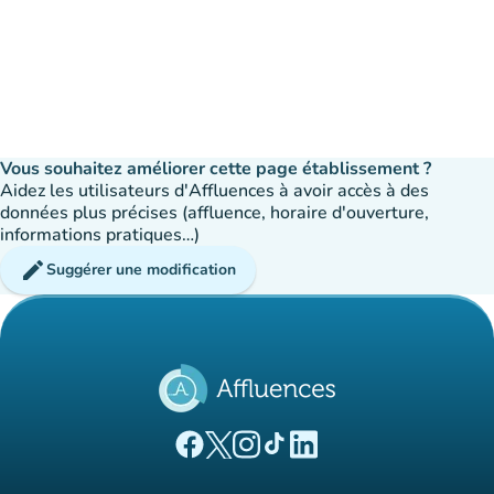
Vous souhaitez améliorer cette page établissement ?
Aidez les utilisateurs d'Affluences à avoir accès à des
données plus précises (affluence, horaire d'ouverture,
informations pratiques…)
edit
Suggérer une modification
(nouvel onglet)
(nouvel onglet)
(nouvel onglet)
(nouvel onglet)
(nouvel onglet)
Page Facebook Affluences
Page Twitter Affluences
Page Instagram Affluences
Page Tiktok Affluences
Page LinkedIn Affluences