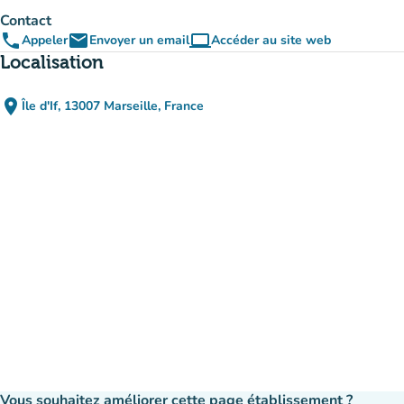
Contact
phone
email
computer
Appeler
Envoyer un email
Accéder au site web
(nouvel onglet)
Localisation
place
Île d'If, 13007 Marseille, France
(ouvrir dans Google Maps)
(nouvel onglet)
Vous souhaitez améliorer cette page établissement ?