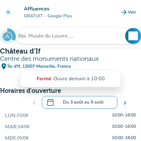
Aller au contenu principal
Affluences
arrow_forward
Voir
clear
(nouve
GRATUIT
– Google Play
search
See
Rechercher un établissement
Château d'If
Centre des monuments nationaux
place
Île d'If, 13007 Marseille, France
(ouvrir dans Google Maps)
(nouvel onglet)
Fermé
-
Ouvre demain à 10:00
Horaires d'ouverture
calendar_today
chevron_left
Du
3 août
au
9 août
chevron_right
.
Ouvrir le calendrier pour changer de dat
LUN.
10:00
–
18:00
03/08
MAR.
10:00
–
18:00
04/08
MER.
10:00
–
18:00
05/08