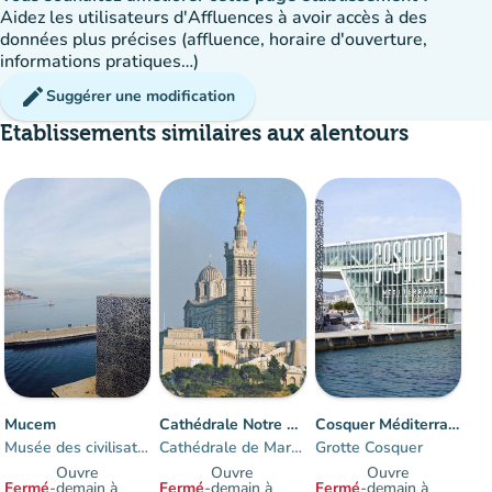
Aidez les utilisateurs d'Affluences à avoir accès à des
données plus précises (affluence, horaire d'ouverture,
informations pratiques…)
edit
Suggérer une modification
Etablissements similaires aux alentours
Mucem
Cathédrale Notre Dame de La Garde
Cosquer Méditerranée
Musée des civilisations Europe Méditerranée
Cathédrale de Marseille
Grotte Cosquer
Ouvre
Ouvre
Ouvre
Fermé
-
demain à
Fermé
-
demain à
Fermé
-
demain à