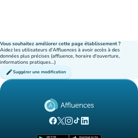
Vous souhaitez améliorer cette page établissement ?
Aidez les utilisateurs d'Affluences à avoir accès à des
données plus précises (affluence, horaire d'ouverture,
informations pratiques…)
edit
Suggérer une modification
(nouvel onglet)
(nouvel onglet)
(nouvel onglet)
(nouvel onglet)
(nouvel onglet)
Page Facebook Affluences
Page Twitter Affluences
Page Instagram Affluences
Page Tiktok Affluences
Page LinkedIn Affluences