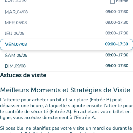
LUN.
03/08
door_front
Fermé
MAR.
09:00
–
17:30
04/08
MER.
09:00
–
17:30
05/08
JEU.
09:00
–
17:30
06/08
VEN.
09:00
–
17:30
07/08
SAM.
09:00
–
17:30
08/08
DIM.
09:00
–
17:30
09/08
Astuces de visite
Meilleurs Moments et Stratégies de Visite
L'attente pour acheter un billet sur place (Entrée B) peut
dépasser une heure, à laquelle s'ajoute ensuite l'attente pour
le contrôle de sécurité (Entrée A). En achetant votre billet en
ligne, vous accédez directement à l'Entrée A.
Si possible, ne planifiez pas votre visite un mardi ou durant le