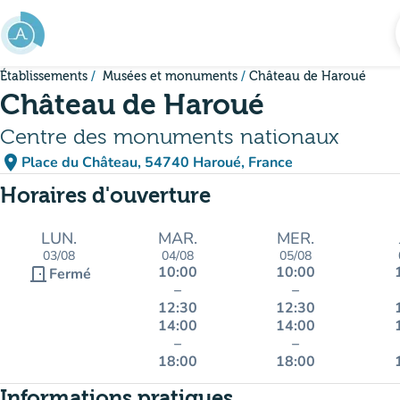
Aller au contenu principal
Établissements
Musées et monuments
Château de Haroué
Château de Haroué
Centre des monuments nationaux
place
Place du Château, 54740 Haroué, France
(ouvrir dans Google Maps)
(nouvel onglet)
Horaires d'ouverture
LUN.
MAR.
MER.
03/08
04/08
05/08
10:00
10:00
door_front
Fermé
–
–
12:30
12:30
14:00
14:00
–
–
18:00
18:00
Informations pratiques