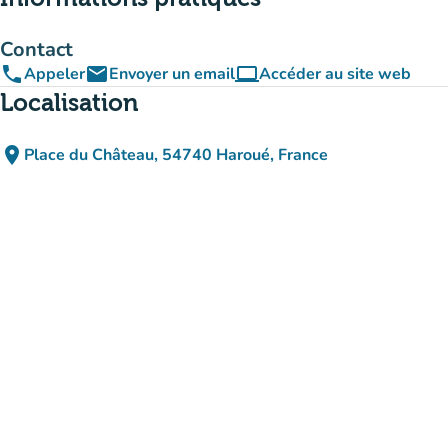
Contact
phone
email
computer
Appeler
Envoyer un email
Accéder au site web
(nouvel onglet)
Localisation
place
Place du Château, 54740 Haroué, France
(ouvrir dans Google Maps)
(nouvel onglet)