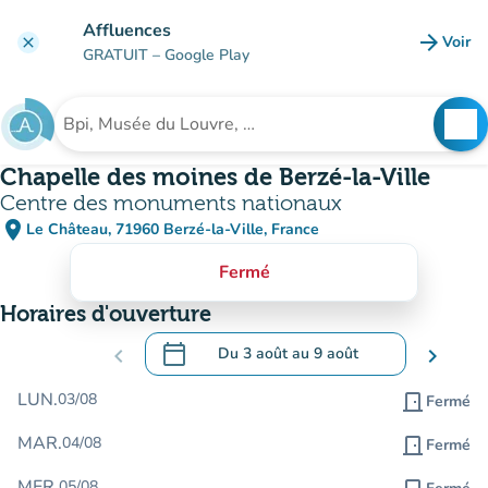
Aller au contenu principal
Affluences
arrow_forward
Voir
clear
(nouve
GRATUIT
– Google Play
search
See
Rechercher un établissement
Chapelle des moines de Berzé-la-Ville
Centre des monuments nationaux
place
Le Château, 71960 Berzé-la-Ville, France
(ouvrir dans Google Maps)
(nouvel onglet)
Fermé
Horaires d'ouverture
calendar_today
chevron_left
Du
3 août
au
9 août
chevron_right
.
Ouvrir le calendrier pour changer de dat
LUN.
03/08
door_front
Fermé
MAR.
04/08
door_front
Fermé
MER.
05/08