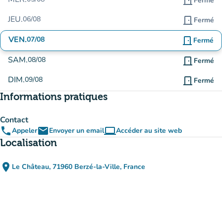
door_front
Fermé
JEU.
06/08
door_front
Fermé
VEN.
07/08
door_front
Fermé
SAM.
08/08
door_front
Fermé
DIM.
09/08
door_front
Fermé
Informations pratiques
Contact
phone
email
computer
Appeler
Envoyer un email
Accéder au site web
(nouvel onglet)
Localisation
place
Le Château, 71960 Berzé-la-Ville, France
(ouvrir dans Google Maps)
(nouvel onglet)