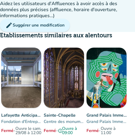
Aidez les utilisateurs d'Affluences à avoir accès à des
données plus précises (affluence, horaire d'ouverture,
informations pratiques…)
edit
Suggérer une modification
Etablissements similaires aux alentours
Lafayette Anticipations
Sainte-Chapelle
Grand Palais Immersif
Fondation d'Entreprise des Galeries Lafayette
Centre des monuments nationaux
Grand Palais Immersif
Ouvre le sam.
Ouvre à
Ouvre à
Fermé
-
Fermé
-
Fermé
-
info
29/08 à 12:00
09:00
11:00