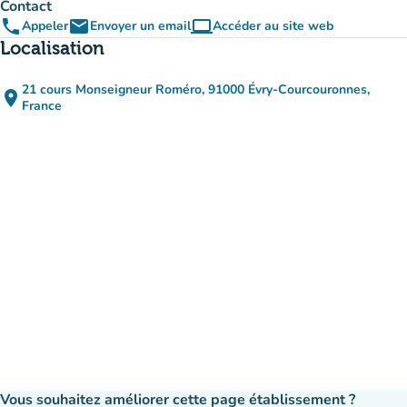
Contact
phone
email
computer
Appeler
Envoyer un email
Accéder au site web
(nouvel onglet)
Localisation
21 cours Monseigneur Roméro, 91000 Évry-Courcouronnes,
place
(ouvrir dans Google Maps)
(nouvel onglet)
France
Vous souhaitez améliorer cette page établissement ?