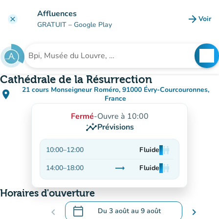
Aller au contenu principal
Affluences
arrow_forward
Voir
clear
(nouve
GRATUIT
– Google Play
search
See
Rechercher un établissement
Cathédrale de la Résurrection
21 cours Monseigneur Roméro, 91000 Évry-Courcouronnes,
place
(ouvrir dans Google Maps)
(nouvel onglet)
France
Fermé
-
Ouvre à 10:00
insights
Prévisions
10:00
–
12:00
Fluide
man
man
man
trending_flat
14:00
–
18:00
Fluide
man
man
man
Stable
Horaires d'ouverture
calendar_today
chevron_left
Du
3 août
au
9 août
chevron_right
.
Ouvrir le calendrier pour changer de dat