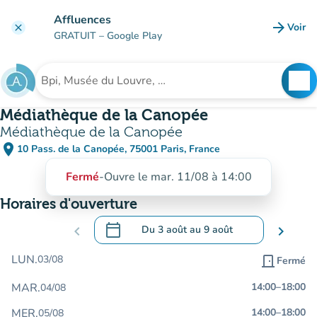
Aller au contenu principal
Affluences
arrow_forward
Voir
clear
(nouve
GRATUIT
– Google Play
search
See
Rechercher un établissement
Médiathèque de la Canopée
Médiathèque de la Canopée
place
10 Pass. de la Canopée, 75001 Paris, France
(ouvrir dans Google Maps)
(nouvel onglet)
Fermé
-
Ouvre le mar. 11/08 à 14:00
Horaires d'ouverture
calendar_today
chevron_left
Du
3 août
au
9 août
chevron_right
.
Ouvrir le calendrier pour changer de dat
LUN.
03/08
door_front
Fermé
MAR.
14:00
–
18:00
04/08
MER.
14:00
–
18:00
05/08