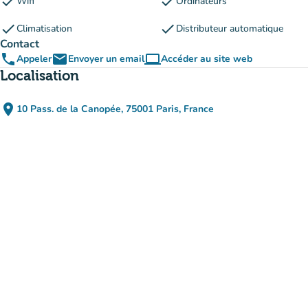
check
check
Wifi
Ordinateurs
check
check
Climatisation
Distributeur automatique
Contact
phone
email
computer
Appeler
Envoyer un email
Accéder au site web
(nouvel onglet)
Localisation
place
10 Pass. de la Canopée, 75001 Paris, France
(ouvrir dans Google Maps)
(nouvel onglet)