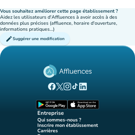
Vous souhaitez améliorer cette page établissement ?
Aidez les utilisateurs d'Affluences à avoir accès à des
données plus précises (affluence, horaire d'ouverture,
informations pratiques…)
edit
Suggérer une modification
(nouvel onglet)
(nouvel onglet)
(nouvel onglet)
(nouvel onglet)
(nouvel onglet)
Page Facebook Affluences
Page Twitter Affluences
Page Instagram Affluences
Page Tiktok Affluences
Page LinkedIn Affluences
(nouvel onglet)
(nouvel onglet)
Entreprise
Qui sommes-nous ?
(nouvel onglet)
Inscrire mon établissement
(nouvel onglet)
Carrières
(nouvel onglet)