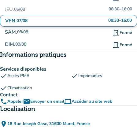
JEU.
08:30
–
16:00
06/08
VEN.
08:30
–
16:00
07/08
SAM.
08/08
door_front
Fermé
DIM.
09/08
door_front
Fermé
Informations pratiques
Services disponibles
check
check
Accès PMR
Imprimantes
check
Climatisation
Contact
phone
email
computer
Appeler
Envoyer un email
Accéder au site web
(nouvel onglet)
Localisation
place
18 Rue Joseph Gasc, 31600 Muret, France
(ouvrir dans Google Maps)
(nouvel onglet)