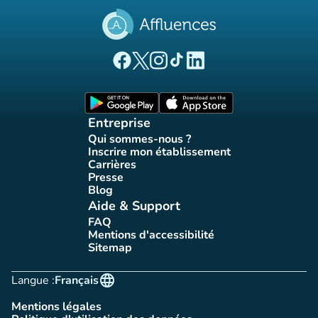
(nouvel onglet)
(nouvel onglet)
(nouvel onglet)
(nouvel onglet)
(nouvel onglet)
Page Facebook Affluences
Page Twitter Affluences
Page Instagram Affluences
Page Tiktok Affluences
Page LinkedIn Affluences
(nouvel onglet)
(nouvel onglet)
Entreprise
Qui sommes-nous ?
(nouvel onglet)
Inscrire mon établissement
(nouvel onglet)
Carrières
(nouvel onglet)
Presse
(nouvel onglet)
Blog
(nouvel onglet)
Aide & Support
FAQ
(nouvel onglet)
Mentions d'accessibilité
(nouvel onglet)
Sitemap
(nouvel onglet)
language
Langue :
Français
Mentions légales
(nouvel onglet)