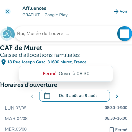
Aller au contenu principal
Affluences
arrow_forward
Voir
clear
(nouve
GRATUIT
– Google Play
search
See
Rechercher un établissement
CAF de Muret
Caisse d'allocations familiales
place
18 Rue Joseph Gasc, 31600 Muret, France
(ouvrir dans Google Maps)
(nouvel onglet)
Fermé
-
Ouvre à 08:30
Horaires d'ouverture
calendar_today
chevron_left
Du
3 août
au
9 août
chevron_right
.
Ouvrir le calendrier pour changer de dat
LUN.
08:30
–
16:00
03/08
MAR.
08:30
–
16:00
04/08
MER.
05/08
door_front
Fermé