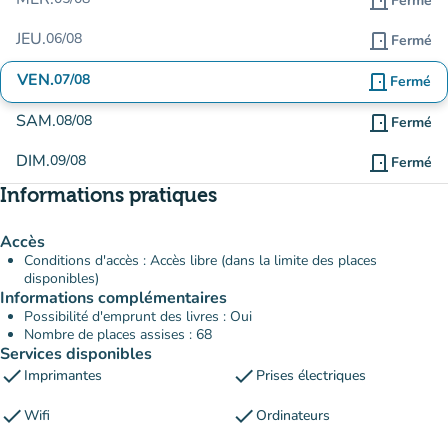
door_front
Fermé
JEU.
06/08
door_front
Fermé
VEN.
07/08
door_front
Fermé
SAM.
08/08
door_front
Fermé
DIM.
09/08
door_front
Fermé
Informations pratiques
Accès
Conditions d'accès : Accès libre (dans la limite des places
disponibles)
Informations complémentaires
Possibilité d'emprunt des livres : Oui
Nombre de places assises : 68
Services disponibles
check
check
Imprimantes
Prises électriques
check
check
Wifi
Ordinateurs