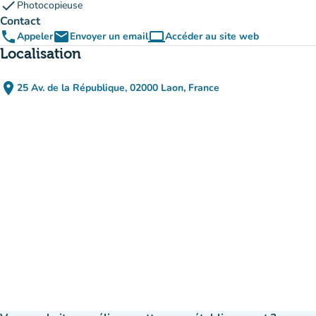
check
Photocopieuse
Contact
phone
email
computer
Appeler
Envoyer un email
Accéder au site web
(nouvel onglet)
Localisation
place
25 Av. de la République, 02000 Laon, France
(ouvrir dans Google Maps)
(nouvel onglet)