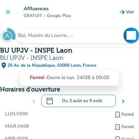
Aller au contenu principal
Affluences
arrow_forward
Voir
clear
(nouve
GRATUIT
– Google Play
search
See
Rechercher un établissement
BU UPJV - INSPE Laon
BU UPJV - INSPE Laon
place
25 Av. de la République, 02000 Laon, France
(ouvrir dans Google Maps)
(nouvel onglet)
Fermé
-
Ouvre le lun. 24/08 à 09:00
Horaires d'ouverture
calendar_today
chevron_left
Du
3 août
au
9 août
chevron_right
.
Ouvrir le calendrier pour changer de dat
LUN.
03/08
door_front
Fermé
MAR.
04/08
door_front
Fermé
MER.
05/08