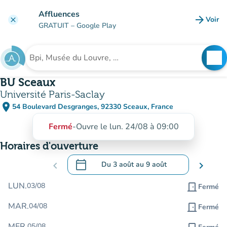
Aller au contenu principal
Affluences
arrow_forward
Voir
clear
(nouve
GRATUIT
– Google Play
search
See
Rechercher un établissement
BU Sceaux
Université Paris-Saclay
place
54 Boulevard Desgranges, 92330 Sceaux, France
(ouvrir dans Google Maps)
(nouvel onglet)
Fermé
-
Ouvre le lun. 24/08 à 09:00
Horaires d'ouverture
calendar_today
chevron_left
Du
3 août
au
9 août
chevron_right
.
Ouvrir le calendrier pour changer de dat
LUN.
03/08
door_front
Fermé
MAR.
04/08
door_front
Fermé
MER.
05/08