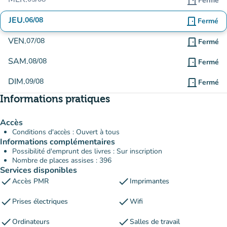
door_front
Fermé
JEU.
06/08
door_front
Fermé
VEN.
07/08
door_front
Fermé
SAM.
08/08
door_front
Fermé
DIM.
09/08
door_front
Fermé
Informations pratiques
Accès
Conditions d'accès : Ouvert à tous
Informations complémentaires
Possibilité d'emprunt des livres : Sur inscription
Nombre de places assises : 396
Services disponibles
check
check
Accès PMR
Imprimantes
check
check
Prises électriques
Wifi
check
check
Ordinateurs
Salles de travail