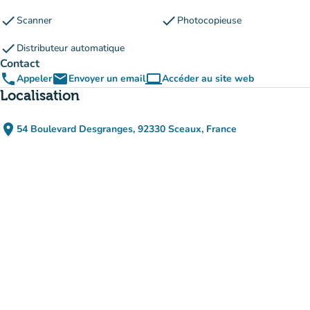
check
check
Scanner
Photocopieuse
check
Distributeur automatique
Contact
phone
email
computer
Appeler
Envoyer un email
Accéder au site web
(nouvel onglet)
Localisation
place
54 Boulevard Desgranges, 92330 Sceaux, France
(ouvrir dans Google Maps)
(nouvel onglet)