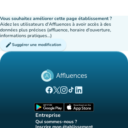
Vous souhaitez améliorer cette page établissement ?
Aidez les utilisateurs d'Affluences à avoir accès à des
données plus précises (affluence, horaire d'ouverture,
informations pratiques…)
edit
Suggérer une modification
(nouvel onglet)
(nouvel onglet)
(nouvel onglet)
(nouvel onglet)
(nouvel onglet)
Page Facebook Affluences
Page Twitter Affluences
Page Instagram Affluences
Page Tiktok Affluences
Page LinkedIn Affluences
(nouvel onglet)
(nouvel onglet)
Entreprise
Qui sommes-nous ?
(nouvel onglet)
Inscrire mon établissement