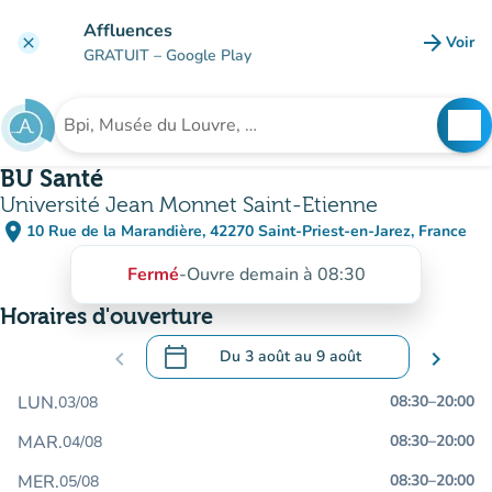
Aller au contenu principal
Affluences
arrow_forward
Voir
clear
(nouve
GRATUIT
– Google Play
search
See
Rechercher un établissement
BU Santé
Université Jean Monnet Saint-Etienne
place
10 Rue de la Marandière, 42270 Saint-Priest-en-Jarez, France
(ouvrir dans Google Maps)
(nouvel onglet)
Fermé
-
Ouvre demain à 08:30
Horaires d'ouverture
calendar_today
chevron_left
Du
3 août
au
9 août
chevron_right
.
Ouvrir le calendrier pour changer de dat
LUN.
08:30
–
20:00
03/08
MAR.
08:30
–
20:00
04/08
MER.
08:30
–
20:00
05/08