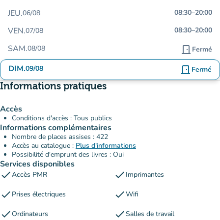
JEU.
08:30
–
20:00
06/08
VEN.
08:30
–
20:00
07/08
SAM.
08/08
door_front
Fermé
DIM.
09/08
door_front
Fermé
Informations pratiques
Accès
Conditions d'accès : Tous publics
Informations complémentaires
Nombre de places assises : 422
Accès au catalogue :
Plus d'informations
Possibilité d'emprunt des livres : Oui
Services disponibles
check
check
Accès PMR
Imprimantes
check
check
Prises électriques
Wifi
check
check
Ordinateurs
Salles de travail