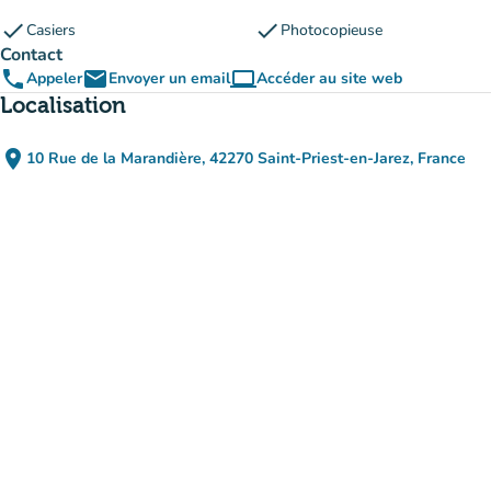
check
check
Casiers
Photocopieuse
Contact
phone
email
computer
Appeler
Envoyer un email
Accéder au site web
(nouvel onglet)
Localisation
place
10 Rue de la Marandière, 42270 Saint-Priest-en-Jarez, France
(ouvrir dans Google Maps)
(nouvel onglet)