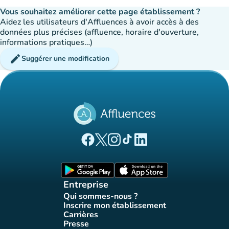
Vous souhaitez améliorer cette page établissement ?
Aidez les utilisateurs d'Affluences à avoir accès à des
données plus précises (affluence, horaire d'ouverture,
informations pratiques…)
edit
Suggérer une modification
(nouvel onglet)
(nouvel onglet)
(nouvel onglet)
(nouvel onglet)
(nouvel onglet)
Page Facebook Affluences
Page Twitter Affluences
Page Instagram Affluences
Page Tiktok Affluences
Page LinkedIn Affluences
(nouvel onglet)
(nouvel onglet)
Entreprise
Qui sommes-nous ?
(nouvel onglet)
Inscrire mon établissement
(nouvel onglet)
Carrières
(nouvel onglet)
Presse
(nouvel onglet)