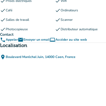
check
check
Prises électriques
Wifi
check
check
Café
Ordinateurs
check
check
Salles de travail
Scanner
check
check
Photocopieuse
Distributeur automatique
Contact
phone
email
computer
Appeler
Envoyer un email
Accéder au site web
(nouvel onglet)
Localisation
place
Boulevard Maréchal Juin, 14000 Caen, France
(ouvrir dans Google Maps)
(nouvel onglet)