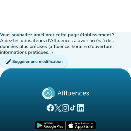
Vous souhaitez améliorer cette page établissement ?
Aidez les utilisateurs d'Affluences à avoir accès à des
données plus précises (affluence, horaire d'ouverture,
informations pratiques…)
edit
Suggérer une modification
(nouvel onglet)
(nouvel onglet)
(nouvel onglet)
(nouvel onglet)
(nouvel onglet)
Page Facebook Affluences
Page Twitter Affluences
Page Instagram Affluences
Page Tiktok Affluences
Page LinkedIn Affluences
(nouvel onglet)
(nouvel onglet)