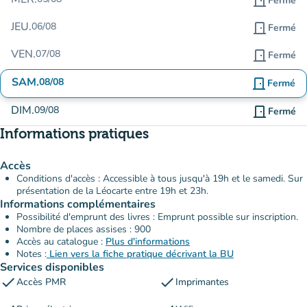
door_front
Fermé
JEU.
06/08
door_front
Fermé
VEN.
07/08
door_front
Fermé
SAM.
08/08
door_front
Fermé
DIM.
09/08
door_front
Fermé
Informations pratiques
Accès
Conditions d'accès : Accessible à tous jusqu'à 19h et le samedi. Sur
présentation de la Léocarte entre 19h et 23h.
Informations complémentaires
Possibilité d'emprunt des livres : Emprunt possible sur inscription.
Nombre de places assises : 900
Accès au catalogue :
Plus d'informations
Notes :
Lien vers la fiche pratique décrivant la BU
Services disponibles
check
check
Accès PMR
Imprimantes