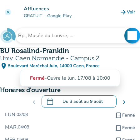
Aller au contenu principal
Affluences
arrow_forward
Voir
clear
(nouve
GRATUIT
– Google Play
search
See
Rechercher un établissement
BU Rosalind-Franklin
Univ. Caen Normandie - Campus 2
place
Boulevard Maréchal Juin, 14000 Caen, France
(ouvrir dans Google Maps)
(nouvel onglet)
Fermé
-
Ouvre le lun. 17/08 à 10:00
Horaires d'ouverture
calendar_today
chevron_left
Du
3 août
au
9 août
chevron_right
.
Ouvrir le calendrier pour changer de dat
LUN.
03/08
door_front
Fermé
MAR.
04/08
door_front
Fermé
MER.
05/08