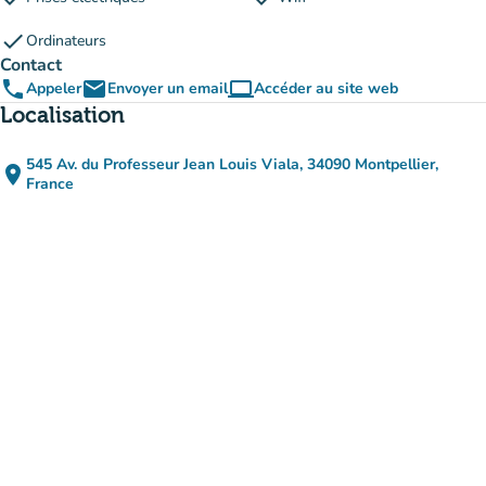
check
Ordinateurs
Contact
phone
email
computer
Appeler
Envoyer un email
Accéder au site web
(nouvel onglet)
Localisation
545 Av. du Professeur Jean Louis Viala, 34090 Montpellier,
place
(ouvrir dans Google Maps)
(nouvel onglet)
France