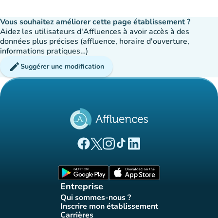
Vous souhaitez améliorer cette page établissement ?
Aidez les utilisateurs d'Affluences à avoir accès à des
données plus précises (affluence, horaire d'ouverture,
informations pratiques…)
edit
Suggérer une modification
(nouvel onglet)
(nouvel onglet)
(nouvel onglet)
(nouvel onglet)
(nouvel onglet)
Page Facebook Affluences
Page Twitter Affluences
Page Instagram Affluences
Page Tiktok Affluences
Page LinkedIn Affluences
(nouvel onglet)
(nouvel onglet)
Entreprise
Qui sommes-nous ?
(nouvel onglet)
Inscrire mon établissement
(nouvel onglet)
Carrières