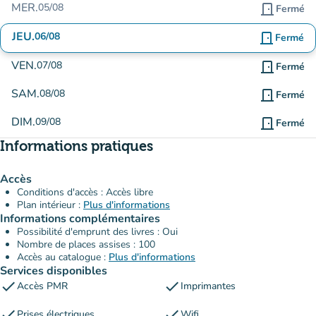
MER.
05/08
door_front
Fermé
JEU.
06/08
door_front
Fermé
VEN.
07/08
door_front
Fermé
SAM.
08/08
door_front
Fermé
DIM.
09/08
door_front
Fermé
Informations pratiques
Accès
Conditions d'accès : Accès libre
Plan intérieur :
Plus d'informations
Informations complémentaires
Possibilité d'emprunt des livres : Oui
Nombre de places assises : 100
Accès au catalogue :
Plus d'informations
Services disponibles
check
check
Accès PMR
Imprimantes
check
check
Prises électriques
Wifi