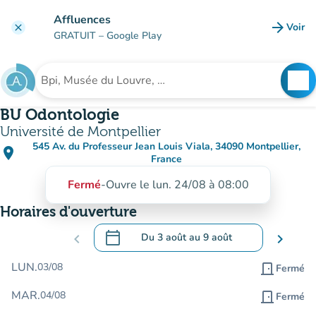
Aller au contenu principal
Affluences
arrow_forward
Voir
clear
(nouve
GRATUIT
– Google Play
search
See
Rechercher un établissement
BU Odontologie
Université de Montpellier
545 Av. du Professeur Jean Louis Viala, 34090 Montpellier,
place
(ouvrir dans Google Maps)
(nouvel onglet)
France
Fermé
-
Ouvre le lun. 24/08 à 08:00
Horaires d'ouverture
calendar_today
chevron_left
Du
3 août
au
9 août
chevron_right
.
Ouvrir le calendrier pour changer de dat
LUN.
03/08
door_front
Fermé
MAR.
04/08
door_front
Fermé