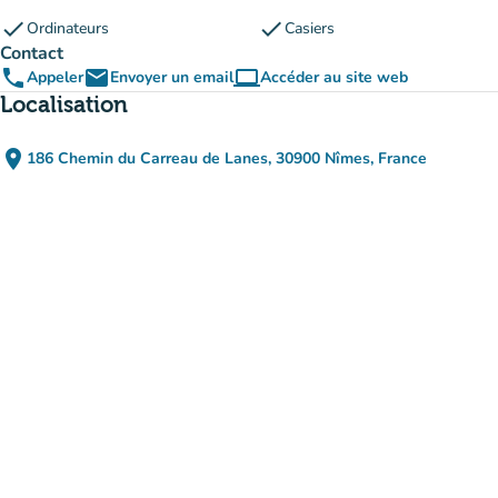
check
check
Ordinateurs
Casiers
Contact
phone
email
computer
Appeler
Envoyer un email
Accéder au site web
(nouvel onglet)
Localisation
place
186 Chemin du Carreau de Lanes, 30900 Nîmes, France
(ouvrir dans Google Maps)
(nouvel onglet)