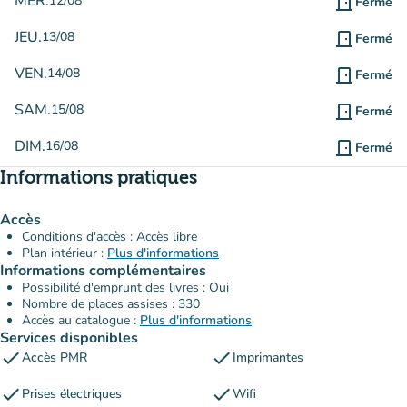
MER.
12/08
door_front
Fermé
JEU.
13/08
door_front
Fermé
VEN.
14/08
door_front
Fermé
SAM.
15/08
door_front
Fermé
DIM.
16/08
door_front
Fermé
Informations pratiques
Accès
Conditions d'accès : Accès libre
Plan intérieur :
Plus d'informations
Informations complémentaires
Possibilité d'emprunt des livres : Oui
Nombre de places assises : 330
Accès au catalogue :
Plus d'informations
Services disponibles
check
check
Accès PMR
Imprimantes
check
check
Prises électriques
Wifi