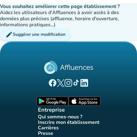
Vous souhaitez améliorer cette page établissement ?
Aidez les utilisateurs d'Affluences à avoir accès à des
données plus précises (affluence, horaire d'ouverture,
informations pratiques…)
edit
Suggérer une modification
(nouvel onglet)
(nouvel onglet)
(nouvel onglet)
(nouvel onglet)
(nouvel onglet)
Page Facebook Affluences
Page Twitter Affluences
Page Instagram Affluences
Page Tiktok Affluences
Page LinkedIn Affluences
(nouvel onglet)
(nouvel onglet)
Entreprise
Qui sommes-nous ?
(nouvel onglet)
Inscrire mon établissement
(nouvel onglet)
Carrières
(nouvel onglet)
Presse
(nouvel onglet)