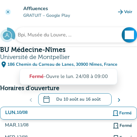
Aller au contenu principal
Affluences
arrow_forward
Voir
clear
(nouve
GRATUIT
– Google Play
search
See
Rechercher un établissement
BU Médecine-Nîmes
Université de Montpellier
place
186 Chemin du Carreau de Lanes, 30900 Nîmes, France
(ouvrir dans Google Maps)
(nouvel onglet)
Fermé
-
Ouvre le lun. 24/08 à 09:00
Horaires d'ouverture
calendar_today
chevron_left
Du
10 août
au
16 août
chevron_right
.
Ouvrir le calendrier pour changer de date
LUN.
10/08
door_front
Fermé
MAR.
11/08
door_front
Fermé