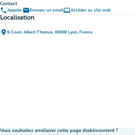
Contact
phone
email
computer
Appeler
Envoyer un email
Accéder au site web
(nouvel onglet)
Localisation
place
6 Cours Albert Thomas, 69008 Lyon, France
(ouvrir dans Google Maps)
(nouvel onglet)
Vous souhaitez améliorer cette page établissement ?