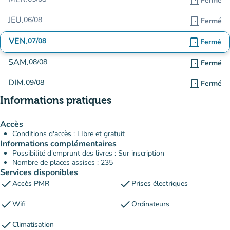
door_front
Fermé
JEU.
06/08
door_front
Fermé
VEN.
07/08
door_front
Fermé
SAM.
08/08
door_front
Fermé
DIM.
09/08
door_front
Fermé
Informations pratiques
Accès
Conditions d'accès : LIbre et gratuit
Informations complémentaires
Possibilité d'emprunt des livres : Sur inscription
Nombre de places assises : 235
Services disponibles
check
check
Accès PMR
Prises électriques
check
check
Wifi
Ordinateurs
check
Climatisation