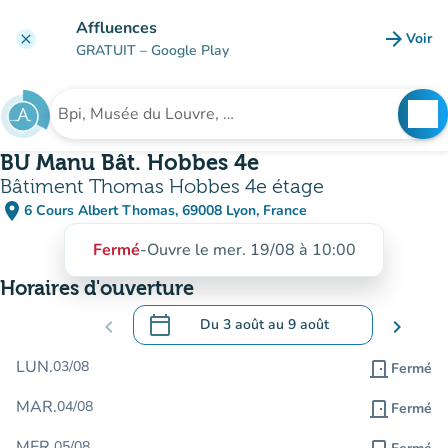
Aller au contenu principal
Affluences
arrow_forward
Voir
clear
(nouve
GRATUIT
– Google Play
search
See
Rechercher un établissement
BU Manu Bât. Hobbes 4e
Bâtiment Thomas Hobbes 4e étage
place
6 Cours Albert Thomas, 69008 Lyon, France
(ouvrir dans Google Maps)
(nouvel onglet)
Fermé
-
Ouvre le mer. 19/08 à 10:00
Horaires d'ouverture
calendar_today
chevron_left
Du
3 août
au
9 août
chevron_right
.
Ouvrir le calendrier pour changer de dat
LUN.
03/08
door_front
Fermé
MAR.
04/08
door_front
Fermé
MER.
05/08