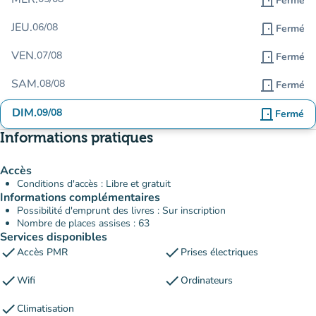
door_front
Fermé
JEU.
06/08
door_front
Fermé
VEN.
07/08
door_front
Fermé
SAM.
08/08
door_front
Fermé
DIM.
09/08
door_front
Fermé
Informations pratiques
Accès
Conditions d'accès : Libre et gratuit
Informations complémentaires
Possibilité d'emprunt des livres : Sur inscription
Nombre de places assises : 63
Services disponibles
check
check
Accès PMR
Prises électriques
check
check
Wifi
Ordinateurs
check
Climatisation