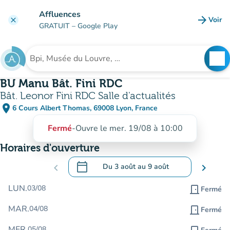
Aller au contenu principal
Affluences
arrow_forward
Voir
clear
(nouve
GRATUIT
– Google Play
search
See
Rechercher un établissement
BU Manu Bât. Fini RDC
Bât. Leonor Fini RDC Salle d'actualités
place
6 Cours Albert Thomas, 69008 Lyon, France
(ouvrir dans Google Maps)
(nouvel onglet)
Fermé
-
Ouvre le mer. 19/08 à 10:00
Horaires d'ouverture
calendar_today
chevron_left
Du
3 août
au
9 août
chevron_right
.
Ouvrir le calendrier pour changer de dat
LUN.
03/08
door_front
Fermé
MAR.
04/08
door_front
Fermé
MER.
05/08