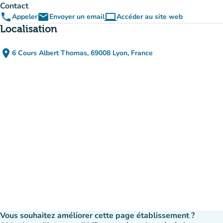
Contact
phone
email
computer
Appeler
Envoyer un email
Accéder au site web
(nouvel onglet)
Localisation
place
6 Cours Albert Thomas, 69008 Lyon, France
(ouvrir dans Google Maps)
(nouvel onglet)
Vous souhaitez améliorer cette page établissement ?