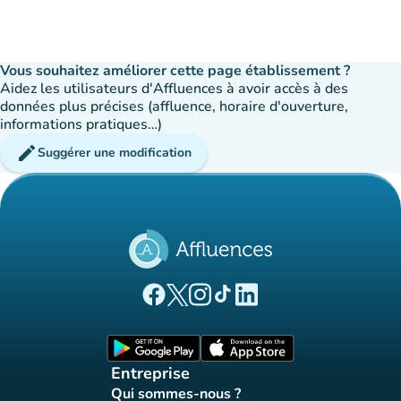
Vous souhaitez améliorer cette page établissement ?
Aidez les utilisateurs d'Affluences à avoir accès à des
données plus précises (affluence, horaire d'ouverture,
informations pratiques…)
edit
Suggérer une modification
(nouvel onglet)
(nouvel onglet)
(nouvel onglet)
(nouvel onglet)
(nouvel onglet)
Page Facebook Affluences
Page Twitter Affluences
Page Instagram Affluences
Page Tiktok Affluences
Page LinkedIn Affluences
(nouvel onglet)
(nouvel onglet)
Entreprise
Qui sommes-nous ?
(nouvel onglet)