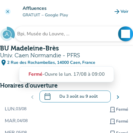
Aller au contenu principal
Affluences
arrow_forward
Voir
clear
(nouve
GRATUIT
– Google Play
search
See
Rechercher un établissement
BU Madeleine-Brès
Univ. Caen Normandie - PFRS
place
2 Rue des Rochambelles, 14000 Caen, France
(ouvrir dans Google Maps)
(nouvel onglet)
Fermé
-
Ouvre le lun. 17/08 à 09:00
Horaires d'ouverture
calendar_today
chevron_left
Du
3 août
au
9 août
chevron_right
.
Ouvrir le calendrier pour changer de dat
LUN.
03/08
door_front
Fermé
MAR.
04/08
door_front
Fermé
MER.
05/08