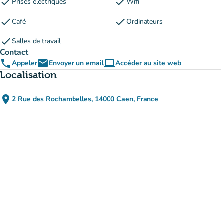
check
check
Prises électriques
Wifi
check
check
Café
Ordinateurs
check
Salles de travail
Contact
phone
email
computer
Appeler
Envoyer un email
Accéder au site web
(nouvel onglet)
Localisation
place
2 Rue des Rochambelles, 14000 Caen, France
(ouvrir dans Google Maps)
(nouvel onglet)