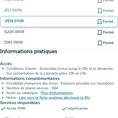
door_front
Fermé
JEU.
06/08
door_front
Fermé
VEN.
07/08
door_front
Fermé
SAM.
08/08
door_front
Fermé
DIM.
09/08
door_front
Fermé
Informations pratiques
Accès
Conditions d'accès : Accessible à tous jusqu'à 19h et le dimanche.
Sur présentation de la Léocarte entre 19h et 23h.
Informations complémentaires
Possibilité d'emprunt des livres : Emprunt possible sur inscription.
Nombre de places assises : 584
Accès au catalogue :
Plus d'informations
Notes :
Lien vers la fiche pratique décrivant la BU
Services disponibles
check
check
Accès PMR
Imprimantes