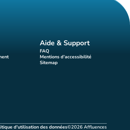
Aide & Support
FAQ
t)
(nouvel onglet)
ment
Mentions d'accessibilité
nglet)
(nouvel onglet)
Sitemap
(nouvel onglet)
itique d'utilisation des données
©2026 Affluences
let)
(nouvel onglet)