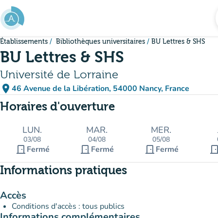
Aller au contenu principal
Établissements
Bibliothèques universitaires
BU Lettres & SHS
BU Lettres & SHS
Université de Lorraine
place
46 Avenue de la Libération, 54000 Nancy, France
(ouvrir dans Google Maps)
(nouvel onglet)
Horaires d'ouverture
LUN.
MAR.
MER.
03/08
04/08
05/08
door_front
door_front
door_front
door_fro
Fermé
Fermé
Fermé
Informations pratiques
Accès
Conditions d'accès : tous publics
Informations complémentaires