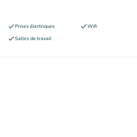
check
check
Prises électriques
Wifi
check
Salles de travail