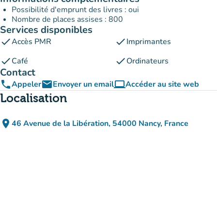
Possibilité d'emprunt des livres : oui
Nombre de places assises : 800
Services disponibles
check
check
Accès PMR
Imprimantes
check
check
Café
Ordinateurs
Contact
phone
email
computer
Appeler
Envoyer un email
Accéder au site web
(nouvel onglet)
Localisation
place
46 Avenue de la Libération, 54000 Nancy, France
(ouvrir dans Google Maps)
(nouvel onglet)