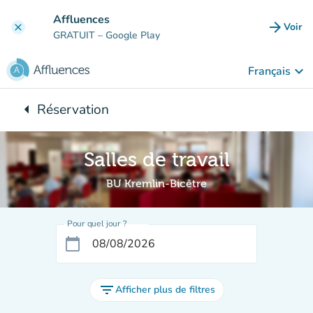
Aller au contenu principal
Affluences
arrow_forward
Voir
clear
(nouve
GRATUIT
– Google Play
keyboard_arrow_down
Français
arrow_left
Réservation
Retour à :
Salles de travail
BU Kremlin-Bicêtre
Pour quel jour ?
calendar_today
filter_list
Afficher plus de filtres