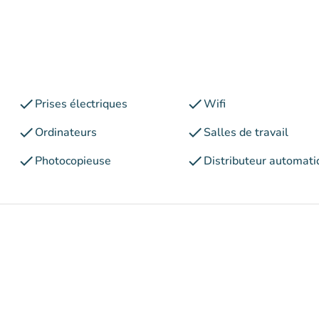
check
check
Prises électriques
Wifi
check
check
Ordinateurs
Salles de travail
check
check
Photocopieuse
Distributeur automati