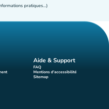
 informations pratiques…)
Aide & Support
FAQ
t)
(nouvel onglet)
ment
Mentions d'accessibilité
nglet)
(nouvel onglet)
Sitemap
(nouvel onglet)