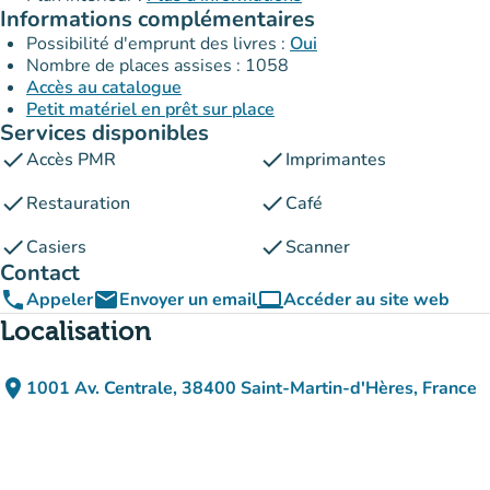
Informations complémentaires
Possibilité d'emprunt des livres :
Oui
Nombre de places assises : 1058
Accès au catalogue
Petit matériel en prêt sur place
Services disponibles
check
check
Accès PMR
Imprimantes
check
check
Restauration
Café
check
check
Casiers
Scanner
Contact
phone
email
computer
Appeler
Envoyer un email
Accéder au site web
(nouvel onglet)
Localisation
place
1001 Av. Centrale, 38400 Saint-Martin-d'Hères, France
(ouvrir dans Google Maps)
(nouvel onglet)