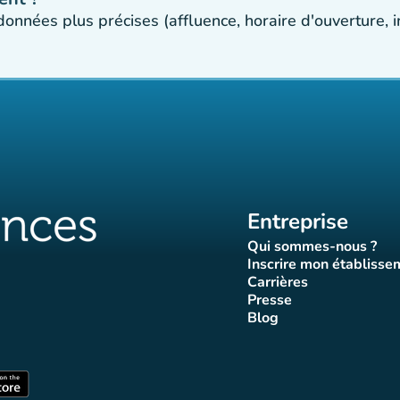
 données plus précises (affluence, horaire d'ouverture,
Entreprise
Qui sommes-nous ?
(nouvel ongle
Inscrire mon établisse
(nouvel o
Carrières
(nouvel onglet)
Presse
let)
onglet)
vel onglet)
nouvel onglet)
(nouvel onglet)
Blog
luences
ffluences
ram Affluences
ktok Affluences
 LinkedIn Affluences
(nouvel onglet)
nglet)
(nouvel onglet)