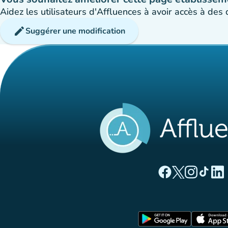
Aidez les utilisateurs d'Affluences à avoir accès à des
edit
Suggérer une modification
(nouvel onglet)
(nouvel ong
(nouvel 
(nou
(
Page Facebook Aff
Page Twitter A
Page Instag
Page Ti
Page
(nouvel o