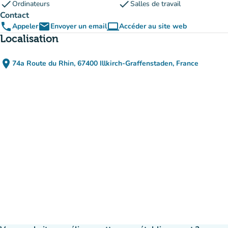
check
check
Ordinateurs
Salles de travail
Contact
phone
email
computer
Appeler
Envoyer un email
Accéder au site web
(nouvel onglet)
Localisation
place
74a Route du Rhin, 67400 Illkirch-Graffenstaden, France
(ouvrir dans Google Maps)
(nouvel onglet)