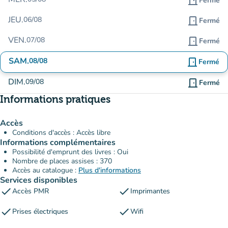
door_front
Fermé
JEU.
06/08
door_front
Fermé
VEN.
07/08
door_front
Fermé
SAM.
08/08
door_front
Fermé
DIM.
09/08
door_front
Fermé
Informations pratiques
Accès
Conditions d'accès : Accès libre
Informations complémentaires
Possibilité d'emprunt des livres : Oui
Nombre de places assises : 370
Accès au catalogue :
Plus d'informations
Services disponibles
check
check
Accès PMR
Imprimantes
check
check
Prises électriques
Wifi