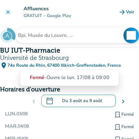
Aller au contenu principal
Affluences
arrow_forward
Voir
clear
(nouve
GRATUIT
– Google Play
search
See
Rechercher un établissement
BU IUT-Pharmacie
Université de Strasbourg
place
74a Route du Rhin, 67400 Illkirch-Graffenstaden, France
(ouvrir dans Google Maps)
(nouvel onglet)
Fermé
-
Ouvre le lun. 17/08 à 09:00
Horaires d'ouverture
calendar_today
chevron_left
Du
3 août
au
9 août
chevron_right
.
Ouvrir le calendrier pour changer de dat
LUN.
03/08
door_front
Fermé
MAR.
04/08
door_front
Fermé
MER.
05/08