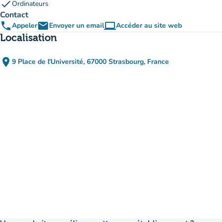
check
Ordinateurs
Contact
phone
email
computer
Appeler
Envoyer un email
Accéder au site web
(nouvel onglet)
Localisation
place
9 Place de l'Université, 67000 Strasbourg, France
(ouvrir dans Google Maps)
(nouvel onglet)