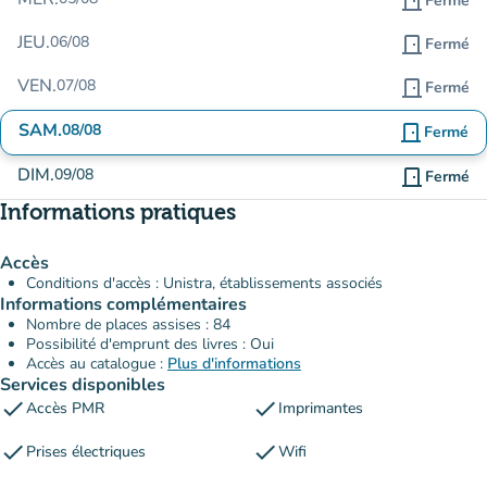
door_front
Fermé
JEU.
06/08
door_front
Fermé
VEN.
07/08
door_front
Fermé
SAM.
08/08
door_front
Fermé
DIM.
09/08
door_front
Fermé
Informations pratiques
Accès
Conditions d'accès : Unistra, établissements associés
Informations complémentaires
Nombre de places assises : 84
Possibilité d'emprunt des livres : Oui
Accès au catalogue :
Plus d'informations
Services disponibles
check
check
Accès PMR
Imprimantes
check
check
Prises électriques
Wifi