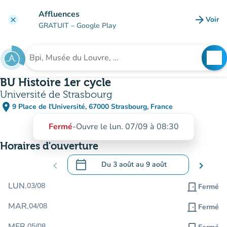
Aller au contenu principal
Affluences
arrow_forward
Voir
clear
(nouve
GRATUIT
– Google Play
search
See
Rechercher un établissement
BU Histoire 1er cycle
Université de Strasbourg
place
9 Place de l'Université, 67000 Strasbourg, France
(ouvrir dans Google Maps)
(nouvel onglet)
Fermé
-
Ouvre le lun. 07/09 à 08:30
Horaires d'ouverture
calendar_today
chevron_left
Du
3 août
au
9 août
chevron_right
.
Ouvrir le calendrier pour changer de dat
LUN.
03/08
door_front
Fermé
MAR.
04/08
door_front
Fermé
MER.
05/08