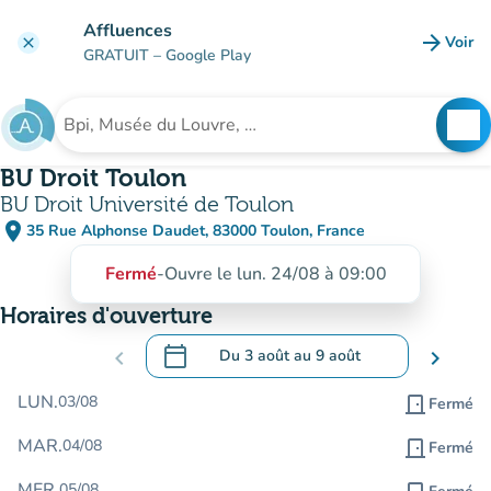
Aller au contenu principal
Affluences
arrow_forward
Voir
clear
(nouve
GRATUIT
– Google Play
search
See
Rechercher un établissement
BU Droit Toulon
BU Droit Université de Toulon
place
35 Rue Alphonse Daudet, 83000 Toulon, France
(ouvrir dans Google Maps)
(nouvel onglet)
Fermé
-
Ouvre le lun. 24/08 à 09:00
Horaires d'ouverture
calendar_today
chevron_left
Du
3 août
au
9 août
chevron_right
.
Ouvrir le calendrier pour changer de dat
LUN.
03/08
door_front
Fermé
MAR.
04/08
door_front
Fermé
MER.
05/08