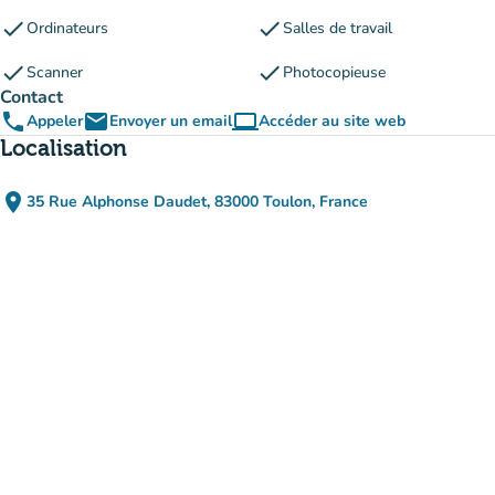
check
check
Ordinateurs
Salles de travail
check
check
Scanner
Photocopieuse
Contact
phone
email
computer
Appeler
Envoyer un email
Accéder au site web
(nouvel onglet)
Localisation
place
35 Rue Alphonse Daudet, 83000 Toulon, France
(ouvrir dans Google Maps)
(nouvel onglet)