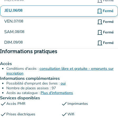
door_front
Fermé
JEU.
06/08
door_front
Fermé
VEN.
07/08
door_front
Fermé
SAM.
08/08
door_front
Fermé
DIM.
09/08
door_front
Fermé
Informations pratiques
Accès
Conditions d'accès :
consultation libre et gratuite - emprunts sur
inscription
Informations complémentaires
Possibilité d'emprunt des livres :
oui
Nombre de places assises : 97
Accès au catalogue :
Plus d'informations
Services disponibles
check
check
Accès PMR
Imprimantes
check
check
Prises électriques
Wifi