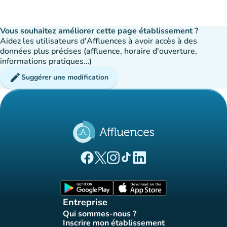
Vous souhaitez améliorer cette page établissement ?
Aidez les utilisateurs d'Affluences à avoir accès à des
données plus précises (affluence, horaire d'ouverture,
informations pratiques…)
edit
Suggérer une modification
(nouvel onglet)
(nouvel onglet)
(nouvel onglet)
(nouvel onglet)
(nouvel onglet)
Page Facebook Affluences
Page Twitter Affluences
Page Instagram Affluences
Page Tiktok Affluences
Page LinkedIn Affluences
(nouvel onglet)
(nouvel onglet)
Entreprise
Qui sommes-nous ?
(nouvel onglet)
Inscrire mon établissement
(nouvel onglet)