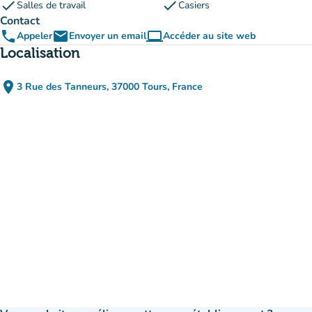
check
check
Salles de travail
Casiers
Contact
phone
email
computer
Appeler
Envoyer un email
Accéder au site web
(nouvel onglet)
Localisation
place
3 Rue des Tanneurs, 37000 Tours, France
(ouvrir dans Google Maps)
(nouvel onglet)