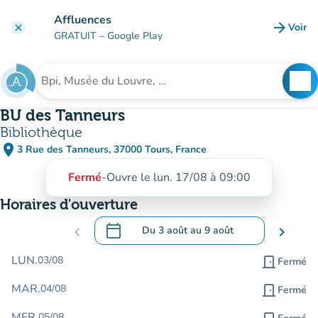
Aller au contenu principal
Affluences
arrow_forward
Voir
clear
(nouve
GRATUIT
– Google Play
search
See
Rechercher un établissement
BU des Tanneurs
Bibliothèque
place
3 Rue des Tanneurs, 37000 Tours, France
(ouvrir dans Google Maps)
(nouvel onglet)
Fermé
-
Ouvre le lun. 17/08 à 09:00
Horaires d'ouverture
calendar_today
chevron_left
Du
3 août
au
9 août
chevron_right
.
Ouvrir le calendrier pour changer de dat
LUN.
03/08
door_front
Fermé
MAR.
04/08
door_front
Fermé
MER.
05/08