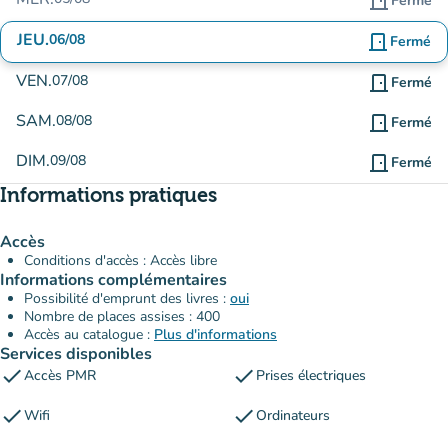
door_front
Fermé
JEU.
06/08
door_front
Fermé
VEN.
07/08
door_front
Fermé
SAM.
08/08
door_front
Fermé
DIM.
09/08
door_front
Fermé
Informations pratiques
Accès
Conditions d'accès : Accès libre
Informations complémentaires
Possibilité d'emprunt des livres :
oui
Nombre de places assises : 400
Accès au catalogue :
Plus d'informations
Services disponibles
check
check
Accès PMR
Prises électriques
check
check
Wifi
Ordinateurs